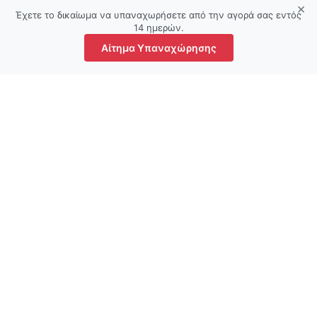
×
Έχετε το δικαίωμα να υπαναχωρήσετε από την αγορά σας εντός
14 ημερών.
Αίτημα Υπαναχώρησης
τάστημα
Αγαπημένα
Ο λογαριασμός μου
Καλάθι