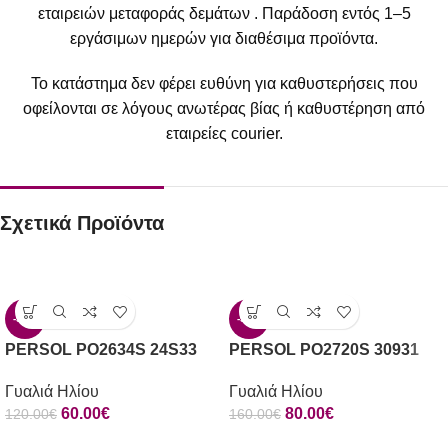
εταιρειών μεταφοράς δεμάτων . Παράδοση εντός 1–5
εργάσιμων ημερών για διαθέσιμα προϊόντα.
Το κατάστημα δεν φέρει ευθύνη για καθυστερήσεις που
οφείλονται σε λόγους ανωτέρας βίας ή καθυστέρηση από
εταιρείες courier.
Σχετικά Προϊόντα
-50%
-50%
PERSOL PO2634S 24S33
PERSOL PO2720S 30931
Γυαλιά Ηλίου
Γυαλιά Ηλίου
60.00
€
80.00
€
120.00
€
160.00
€