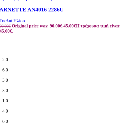
ARNETTE AN4016 2286U
Γυαλιά Ηλίου
Original price was: 90.00€.
45.00
€
Η τρέχουσα τιμή είναι:
90.00
€
45.00€.
2
0
6
0
3
0
3
0
1
0
4
0
6
0