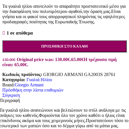
Τα γυαλιά ηλίου αποτελούν το απαραίτητο προστατευτικό μέσο για
την διασφάλιση του πολυτιμότερου αγαθού,την όραση μας.Είναι
γνήσια και οι φακοί τους απορροφητικοί πληρόντας τις υψηλότερες
προδιαγραφές ποιότητας της Ευρωπαϊκής Ένωσης.
1 σε απόθεμα
ΠΡΟΣΘΉΚΗ ΣΤΟ ΚΑΛΆΘΙ
Original price was: 130.00€.
65.00
€
Η τρέχουσα τιμή
130.00
€
είναι: 65.00€.
Κωδικός προϊόντος:
GIORGIO ARMANI GA2003S 28761
Κατηγορία:
Γυαλιά Ηλίου
Brand:
Giorgio Armani
Πρόσθήκη στην λίστα επιθυμιών
Σύγκριση
Περιγραφή
Τα γυαλιά ηλίου ανανεώνουν και βελτιώνουν το στύλ ανάλογα με τις
ανάγκες του καθενός.Φοριούνται όλο τον χρόνο καθότι ο ήλιος είναι
επικίνδυνος ακόμα και τους χειμερινούς μήνες.Προστατεύουν τόσο το
εσωτερικό των ματιών όσο και το δέρμα γύρω από τα μάτια μας.