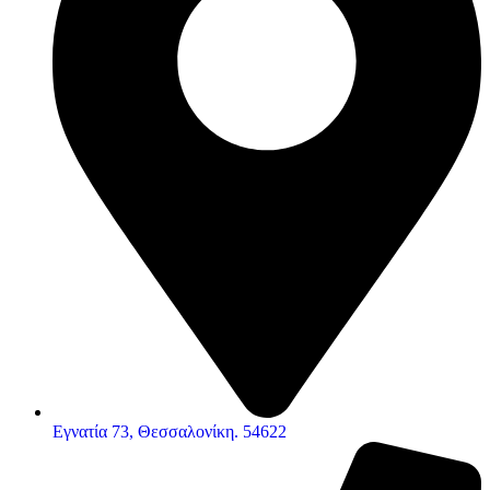
Εγνατία 73, Θεσσαλονίκη. 54622