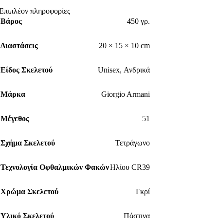
Επιπλέον πληροφορίες
Βάρος
450 γρ.
Διαστάσεις
20 × 15 × 10 cm
Είδος Σκελετού
Unisex
,
Ανδρικά
Μάρκα
Giorgio Armani
Μέγεθος
51
Σχήμα Σκελετού
Τετράγωνο
Τεχνολογία Οφθαλμικών Φακών
Ηλίου CR39
Χρώμα Σκελετού
Γκρί
Υλικό Σκελετού
Πάστινα