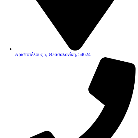
Αριστοτέλους 5, Θεσσαλονίκη, 54624