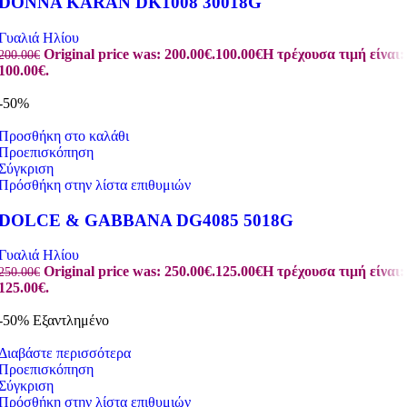
DONNA KARAN DK1008 30018G
Γυαλιά Ηλίου
Original price was: 200.00€.
100.00
€
Η τρέχουσα τιμή είναι:
200.00
€
100.00€.
-50%
Προσθήκη στο καλάθι
Προεπισκόπηση
Σύγκριση
Πρόσθήκη στην λίστα επιθυμιών
DOLCE & GABBANA DG4085 5018G
Γυαλιά Ηλίου
Original price was: 250.00€.
125.00
€
Η τρέχουσα τιμή είναι:
250.00
€
125.00€.
-50%
Εξαντλημένο
Διαβάστε περισσότερα
Προεπισκόπηση
Σύγκριση
Πρόσθήκη στην λίστα επιθυμιών