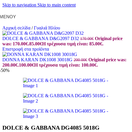
Skip to navigation
Skip to main content
ΜΕΝΟΎ
Αρχική σελίδα
/
Γυαλιά Ηλίου
DOLCE & GABBANA D&G2097 D32
Original price
170.00
€
was: 170.00€.
85.00
€
Η τρέχουσα τιμή είναι: 85.00€.
Επιστροφή στα προϊόντα
DONNA KARAN DK1008 30018G
Original price was:
200.00
€
200.00€.
100.00
€
Η τρέχουσα τιμή είναι: 100.00€.
-50%
DOLCE & GABBANA DG4085 5018G