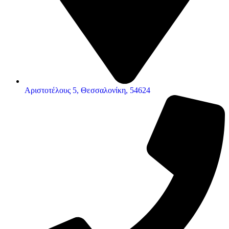
Αριστοτέλους 5, Θεσσαλονίκη, 54624