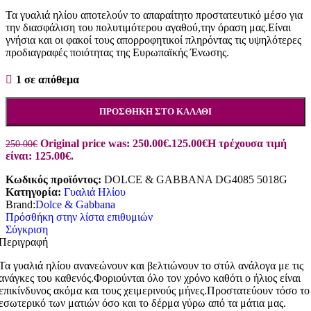
Τα γυαλιά ηλίου αποτελούν το απαραίτητο προστατευτικό μέσο για
την διασφάλιση του πολυτιμότερου αγαθού,την όραση μας.Είναι
γνήσια και οι φακοί τους απορροφητικοί πληρόντας τις υψηλότερες
προδιαγραφές ποιότητας της Ευρωπαϊκής Ένωσης.
1 σε απόθεμα
ΠΡΟΣΘΉΚΗ ΣΤΟ ΚΑΛΆΘΙ
Original price was: 250.00€.
125.00
€
Η τρέχουσα τιμή
250.00
€
είναι: 125.00€.
Κωδικός προϊόντος:
DOLCE & GABBANA DG4085 5018G
Κατηγορία:
Γυαλιά Ηλίου
Brand:
Dolce & Gabbana
Πρόσθήκη στην λίστα επιθυμιών
Σύγκριση
Περιγραφή
Τα γυαλιά ηλίου ανανεώνουν και βελτιώνουν το στύλ ανάλογα με τις
ανάγκες του καθενός.Φοριούνται όλο τον χρόνο καθότι ο ήλιος είναι
επικίνδυνος ακόμα και τους χειμερινούς μήνες.Προστατεύουν τόσο το
εσωτερικό των ματιών όσο και το δέρμα γύρω από τα μάτια μας.