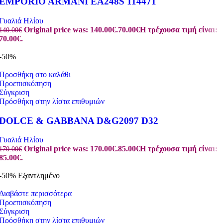
EMPORIO ARMANI EA248S 114471
Γυαλιά Ηλίου
Original price was: 140.00€.
70.00
€
Η τρέχουσα τιμή είναι:
140.00
€
70.00€.
-50%
Προσθήκη στο καλάθι
Προεπισκόπηση
Σύγκριση
Πρόσθήκη στην λίστα επιθυμιών
DOLCE & GABBANA D&G2097 D32
Γυαλιά Ηλίου
Original price was: 170.00€.
85.00
€
Η τρέχουσα τιμή είναι:
170.00
€
85.00€.
-50%
Εξαντλημένο
Διαβάστε περισσότερα
Προεπισκόπηση
Σύγκριση
Πρόσθήκη στην λίστα επιθυμιών