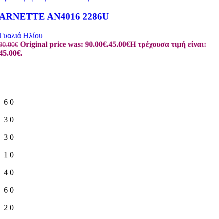
ARNETTE AN4016 2286U
Γυαλιά Ηλίου
Original price was: 90.00€.
45.00
€
Η τρέχουσα τιμή είναι:
90.00
€
45.00€.
6
0
3
0
3
0
1
0
4
0
6
0
2
0