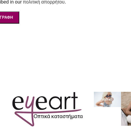
ibed in our
πολιτική απορρήτου
.
ΓΡΑΦΉ