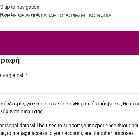
Skip to navigation
Skip to main content
ΡΧΙΚΉ
E-SHOP
ΆΡΘΡΑ
ΠΛΗΡΟΦΟΡΊΕΣ
ΕΠΙΚΟΙΝΩΝΊΑ
γραφή
θυνση email
*
σύνδεσμος για να ορίσετε νέο συνθηματικό πρόσβασης θα απο
ιεύθυνση email σας.
personal data will be used to support your experience throughou
te, to manage access to your account, and for other purposes