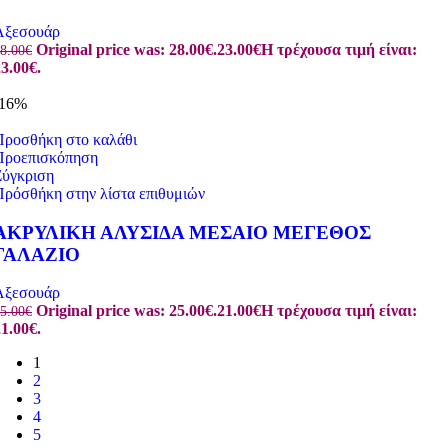
Αξεσουάρ
Original price was: 28.00€.
23.00
€
Η τρέχουσα τιμή είναι:
8.00
€
3.00€.
-16%
Προσθήκη στο καλάθι
Προεπισκόπηση
Σύγκριση
Πρόσθήκη στην λίστα επιθυμιών
ΑΚΡΥΛΙΚΗ ΑΛΥΣΙΔΑ ΜΕΣΑΙΟ ΜΕΓΕΘΟΣ
ΓΑΛΑΖΙΟ
Αξεσουάρ
Original price was: 25.00€.
21.00
€
Η τρέχουσα τιμή είναι:
5.00
€
1.00€.
1
2
3
4
5