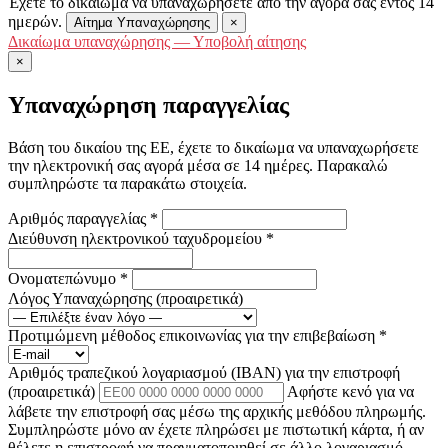
Έχετε το δικαίωμα να υπαναχωρήσετε από την αγορά σας εντός 14
ημερών.
Αίτημα Υπαναχώρησης
×
Δικαίωμα υπαναχώρησης — Υποβολή αίτησης
×
Υπαναχώρηση παραγγελίας
Βάση του δικαίου της ΕΕ, έχετε το δικαίωμα να υπαναχωρήσετε
την ηλεκτρονική σας αγορά μέσα σε 14 ημέρες. Παρακαλώ
συμπληρώστε τα παρακάτω στοιχεία.
Αριθμός παραγγελίας
*
Διεύθυνση ηλεκτρονικού ταχυδρομείου
*
Ονοματεπώνυμο
*
Λόγος Υπαναχώρησης
(προαιρετικά)
Προτιμώμενη μέθοδος επικοινωνίας για την επιβεβαίωση
*
Αριθμός τραπεζικού λογαριασμού (IBAN) για την επιστροφή
(προαιρετικά)
Αφήστε κενό για να
λάβετε την επιστροφή σας μέσω της αρχικής μεθόδου πληρωμής.
Συμπληρώστε μόνο αν έχετε πληρώσει με πιστωτική κάρτα, ή αν
θέλετε η επιστροφή να πραγματοποιηθεί σε άλλο λογαριασμό.