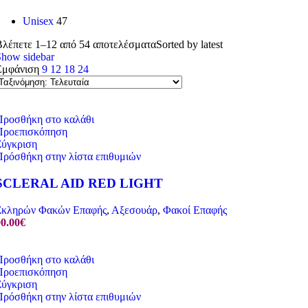
Unisex
47
Βλέπετε 1–12 από 54 αποτελέσματα
Sorted by latest
Show sidebar
Εμφάνιση
9
12
18
24
Προσθήκη στο καλάθι
Προεπισκόπηση
Σύγκριση
Πρόσθήκη στην λίστα επιθυμιών
SCLERAL AID RED LIGHT
Σκληρών Φακών Επαφής
,
Αξεσουάρ
,
Φακοί Επαφής
90.00
€
Προσθήκη στο καλάθι
Προεπισκόπηση
Σύγκριση
Πρόσθήκη στην λίστα επιθυμιών