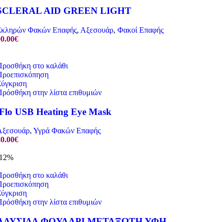
SCLERAL AID GREEN LIGHT
Σκληρών Φακών Επαφής
,
Αξεσουάρ
,
Φακοί Επαφής
90.00
€
Προσθήκη στο καλάθι
Προεπισκόπηση
Σύγκριση
Πρόσθήκη στην λίστα επιθυμιών
iFlo USB Heating Eye Mask
Αξεσουάρ
,
Υγρά Φακών Επαφής
80.00
€
-12%
Προσθήκη στο καλάθι
Προεπισκόπηση
Σύγκριση
Πρόσθήκη στην λίστα επιθυμιών
ΑΛΥΣΙΔΑ ΦΟΥΛΑΡΙ ΜΕΤΑΞΩΤΗ ΥΦΗ