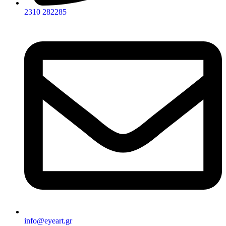
2310 282285
info@eyeart.gr