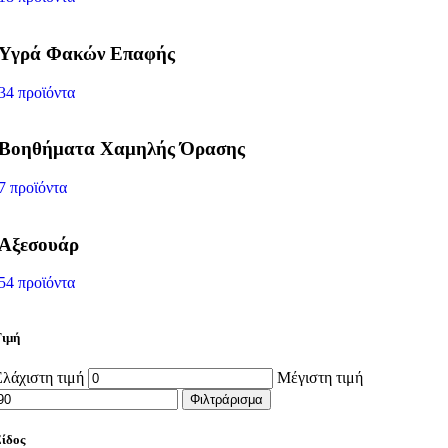
Υγρά Φακών Επαφής
34 προϊόντα
Βοηθήματα Χαμηλής Όρασης
7 προϊόντα
Αξεσουάρ
54 προϊόντα
ιμή
λάχιστη τιμή
Μέγιστη τιμή
Φιλτράρισμα
ίδος