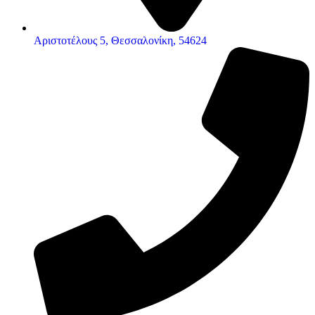
Αριστοτέλους 5, Θεσσαλονίκη, 54624