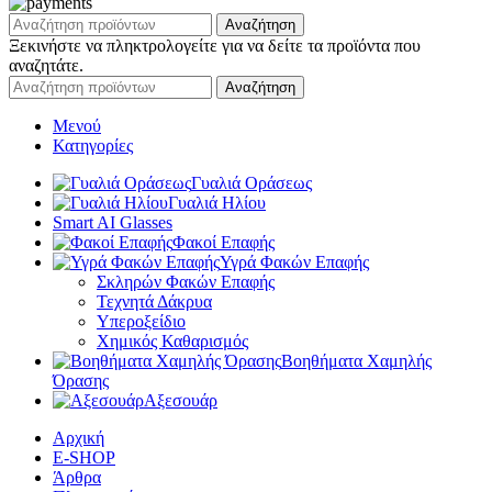
Αναζήτηση
Ξεκινήστε να πληκτρολογείτε για να δείτε τα προϊόντα που
αναζητάτε.
Αναζήτηση
Μενού
Κατηγορίες
Γυαλιά Οράσεως
Γυαλιά Ηλίου
Smart AI Glasses
Φακοί Επαφής
Υγρά Φακών Επαφής
Σκληρών Φακών Επαφής
Τεχνητά Δάκρυα
Υπεροξείδιο
Χημικός Καθαρισμός
Βοηθήματα Χαμηλής
Όρασης
Αξεσουάρ
Αρχική
E-SHOP
Άρθρα