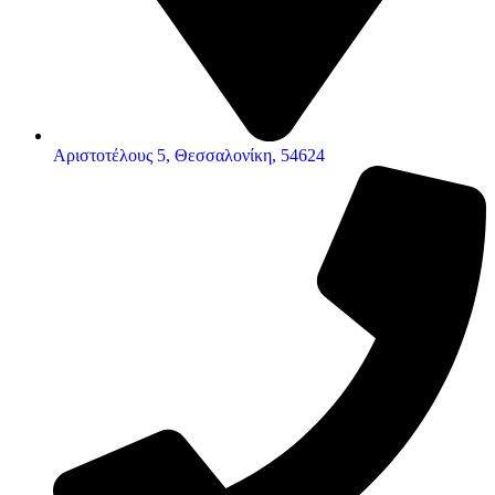
Αριστοτέλους 5, Θεσσαλονίκη, 54624