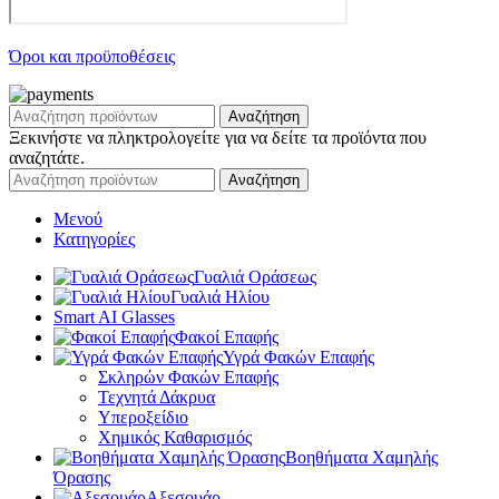
Όροι και προϋποθέσεις
Αναζήτηση
Ξεκινήστε να πληκτρολογείτε για να δείτε τα προϊόντα που
αναζητάτε.
Αναζήτηση
Μενού
Κατηγορίες
Γυαλιά Οράσεως
Γυαλιά Ηλίου
Smart AI Glasses
Φακοί Επαφής
Υγρά Φακών Επαφής
Σκληρών Φακών Επαφής
Τεχνητά Δάκρυα
Υπεροξείδιο
Χημικός Καθαρισμός
Βοηθήματα Χαμηλής
Όρασης
Αξεσουάρ