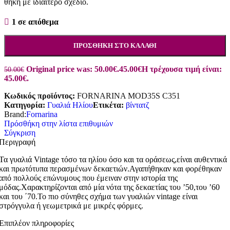
θήκη με ιδιαίτερο σχέδιο.
1 σε απόθεμα
ΠΡΟΣΘΉΚΗ ΣΤΟ ΚΑΛΆΘΙ
Original price was: 50.00€.
45.00
€
Η τρέχουσα τιμή είναι:
50.00
€
45.00€.
Κωδικός προϊόντος:
FORNARINA MOD35S C351
Κατηγορία:
Γυαλιά Ηλίου
Ετικέτα:
βίντατζ
Brand:
Fornarina
Πρόσθήκη στην λίστα επιθυμιών
Σύγκριση
Περιγραφή
Τα γυαλιά Vintage τόσο τα ηλίου όσο και τα οράσεως,είναι αυθεντικά
και πρωτότυπα περασμένων δεκαετιών.Αγαπήθηκαν και φορέθηκαν
από πολλούς επώνυμους που έμειναν στην ιστορία της
μόδας.Χαρακτηρίζονται από μία νότα της δεκαετίας του ’50,του ’60
και του ΄70.Το πιο σύνηθες σχήμα των γυαλιών vintage είναι
στρόγγυλα ή γεωμετρικά με μικρές φόρμες.
Επιπλέον πληροφορίες