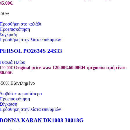
45.00€.
-50%
Προσθήκη στο καλάθι
Προεπισκόπηση
Σύγκριση
Πρόσθήκη στην λίστα επιθυμιών
PERSOL PO2634S 24S33
Γυαλιά Ηλίου
Original price was: 120.00€.
60.00
€
Η τρέχουσα τιμή είναι:
120.00
€
60.00€.
-50%
Εξαντλημένο
Διαβάστε περισσότερα
Προεπισκόπηση
Σύγκριση
Πρόσθήκη στην λίστα επιθυμιών
DONNA KARAN DK1008 30018G