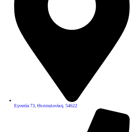
Εγνατία 73, Θεσσαλονίκη. 54622