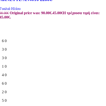
Γυαλιά Ηλίου
Original price was: 90.00€.
45.00
€
Η τρέχουσα τιμή είναι:
90.00
€
45.00€.
6
0
3
0
3
0
1
0
4
0
6
0
2
0
5
0