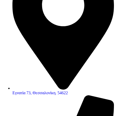
Εγνατία 73, Θεσσαλονίκη. 54622