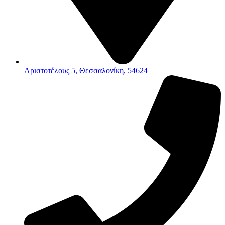
Αριστοτέλους 5, Θεσσαλονίκη, 54624