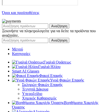
Όροι και προϋποθέσεις
Αναζήτηση
Ξεκινήστε να πληκτρολογείτε για να δείτε τα προϊόντα που
αναζητάτε.
Αναζήτηση
Μενού
Κατηγορίες
Γυαλιά Οράσεως
Γυαλιά Ηλίου
Smart AI Glasses
Φακοί Επαφής
Υγρά Φακών Επαφής
Σκληρών Φακών Επαφής
Τεχνητά Δάκρυα
Υπεροξείδιο
Χημικός Καθαρισμός
Βοηθήματα Χαμηλής
Όρασης
Αξεσουάρ