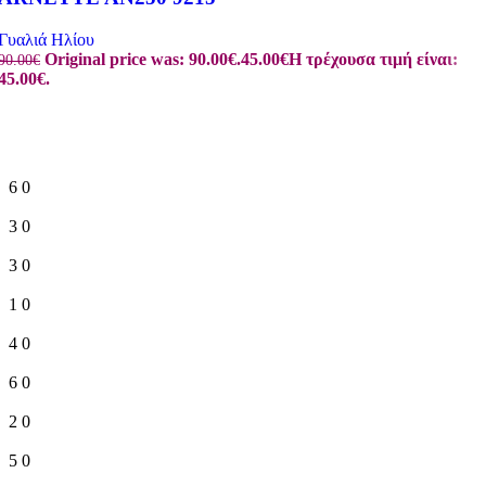
Γυαλιά Ηλίου
Original price was: 90.00€.
45.00
€
Η τρέχουσα τιμή είναι:
90.00
€
45.00€.
6
0
3
0
3
0
1
0
4
0
6
0
2
0
5
0