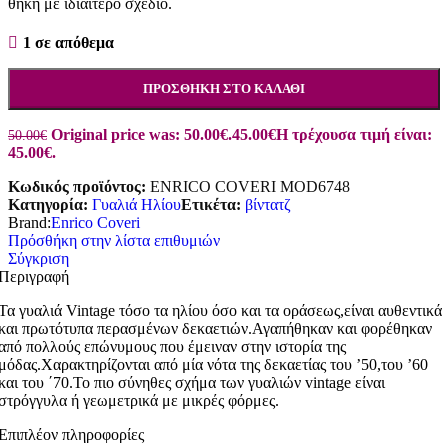
θήκη με ιδιαίτερο σχέδιο.
1 σε απόθεμα
ΠΡΟΣΘΉΚΗ ΣΤΟ ΚΑΛΆΘΙ
Original price was: 50.00€.
45.00
€
Η τρέχουσα τιμή είναι:
50.00
€
45.00€.
Κωδικός προϊόντος:
ENRICO COVERI MOD6748
Κατηγορία:
Γυαλιά Ηλίου
Ετικέτα:
βίντατζ
Brand:
Enrico Coveri
Πρόσθήκη στην λίστα επιθυμιών
Σύγκριση
Περιγραφή
Τα γυαλιά Vintage τόσο τα ηλίου όσο και τα οράσεως,είναι αυθεντικά
και πρωτότυπα περασμένων δεκαετιών.Αγαπήθηκαν και φορέθηκαν
από πολλούς επώνυμους που έμειναν στην ιστορία της
μόδας.Χαρακτηρίζονται από μία νότα της δεκαετίας του ’50,του ’60
και του ΄70.Το πιο σύνηθες σχήμα των γυαλιών vintage είναι
στρόγγυλα ή γεωμετρικά με μικρές φόρμες.
Επιπλέον πληροφορίες