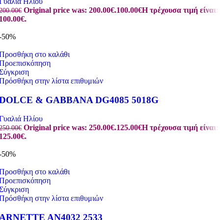
Γυαλιά Ηλίου
Original price was: 200.00€.
100.00
€
Η τρέχουσα τιμή είναι:
200.00
€
100.00€.
-50%
Προσθήκη στο καλάθι
Προεπισκόπηση
Σύγκριση
Πρόσθήκη στην λίστα επιθυμιών
DOLCE & GABBANA DG4085 5018G
Γυαλιά Ηλίου
Original price was: 250.00€.
125.00
€
Η τρέχουσα τιμή είναι:
250.00
€
125.00€.
-50%
Προσθήκη στο καλάθι
Προεπισκόπηση
Σύγκριση
Πρόσθήκη στην λίστα επιθυμιών
ARNETTE AN4032 2533