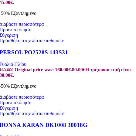
45.00€.
-50%
Εξαντλημένο
Διαβάστε περισσότερα
Προεπισκόπηση
Σύγκριση
Πρόσθήκη στην λίστα επιθυμιών
PERSOL PO2528S 143S31
Γυαλιά Ηλίου
Original price was: 160.00€.
80.00
€
Η τρέχουσα τιμή είναι:
160.00
€
80.00€.
-50%
Εξαντλημένο
Διαβάστε περισσότερα
Προεπισκόπηση
Σύγκριση
Πρόσθήκη στην λίστα επιθυμιών
DONNA KARAN DK1008 30018G