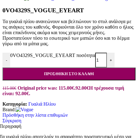
0VO4329S_VOGUE_EYEART
Τα γυαλιά ηλίου ανανεώνουν και βελτιώνουν το στυλ ανάλογα με
τις ανάγκες του καθενός. Φοριούνται όλο τον χρόνο καθότι ο ήλιος
είναι επικίνδυνος ακόμα και τους χειμερινούς μήνες.
Προστατεύουν τόσο το εσωτερικό των ματιών όσο και το δέρμα
γύρω από τα μάτια μας.
0VO4329S_VOGUE_EYEART ποσότητα
-
+
ΠΡΟΣΘΉΚΗ ΣΤΟ ΚΑΛΆΘΙ
Original price was: 115.00€.
92.00
€
Η τρέχουσα τιμή
115.00
€
είναι: 92.00€.
Κατηγορία:
Γυαλιά Ηλίου
Brand:
Πρόσθήκη στην λίστα επιθυμιών
Σύγκριση
Περιγραφή
Τα γυαλιά ηλίου αποτελούν το απαραίτητο προστατευτικό μέσο για