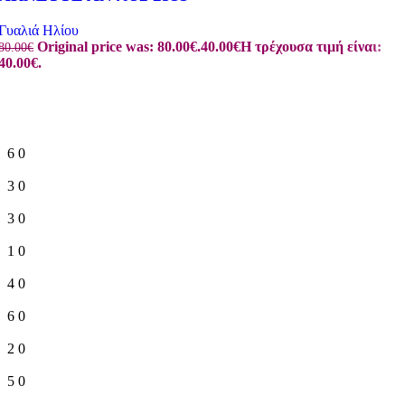
Γυαλιά Ηλίου
Original price was: 80.00€.
40.00
€
Η τρέχουσα τιμή είναι:
80.00
€
40.00€.
6
0
3
0
3
0
1
0
4
0
6
0
2
0
5
0