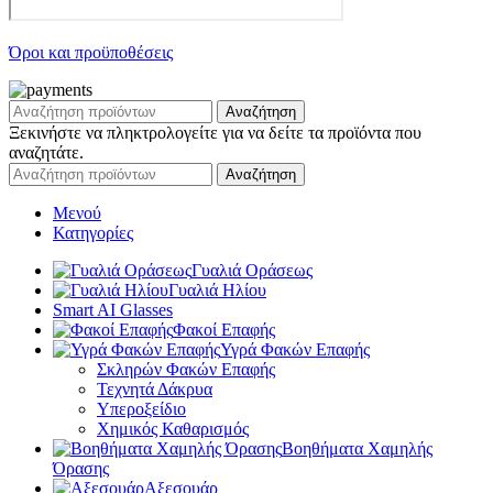
Όροι και προϋποθέσεις
Αναζήτηση
Ξεκινήστε να πληκτρολογείτε για να δείτε τα προϊόντα που
αναζητάτε.
Αναζήτηση
Μενού
Κατηγορίες
Γυαλιά Οράσεως
Γυαλιά Ηλίου
Smart AI Glasses
Φακοί Επαφής
Υγρά Φακών Επαφής
Σκληρών Φακών Επαφής
Τεχνητά Δάκρυα
Υπεροξείδιο
Χημικός Καθαρισμός
Βοηθήματα Χαμηλής
Όρασης
Αξεσουάρ