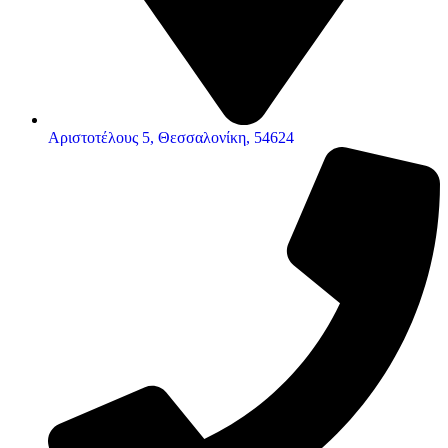
Αριστοτέλους 5, Θεσσαλονίκη, 54624