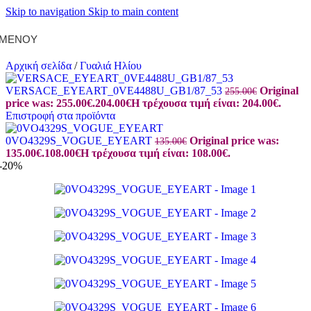
Skip to navigation
Skip to main content
ΜΕΝΟΎ
Αρχική σελίδα
/
Γυαλιά Ηλίου
VERSACE_EYEART_0VE4488U_GB1/87_53
Original
255.00
€
price was: 255.00€.
204.00
€
Η τρέχουσα τιμή είναι: 204.00€.
Επιστροφή στα προϊόντα
0VO4329S_VOGUE_EYEART
Original price was:
135.00
€
135.00€.
108.00
€
Η τρέχουσα τιμή είναι: 108.00€.
-20%