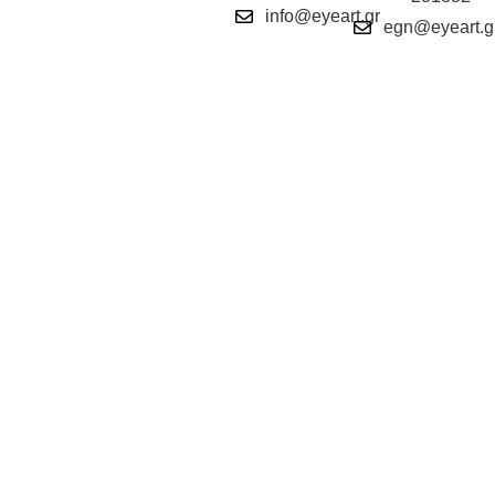
info@eyeart.gr
egn@eyeart.g