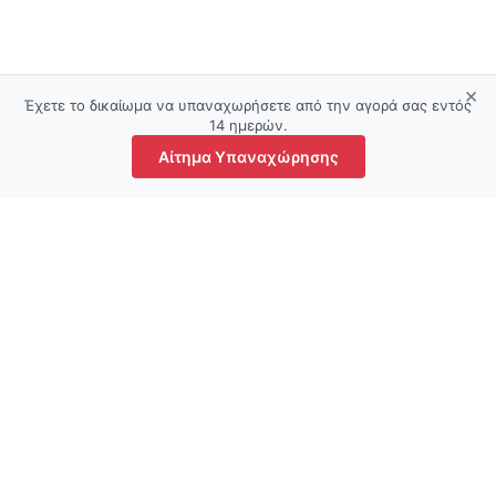
×
Έχετε το δικαίωμα να υπαναχωρήσετε από την αγορά σας εντός
14 ημερών.
Αίτημα Υπαναχώρησης
τάστημα
Αγαπημένα
Ο λογαριασμός μου
Καλάθι