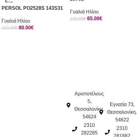
ΈΝΟ
PERSOL PO2528S 143S31
Γυαλιά Ηλίου
65.00
€
130.00
€
Γυαλιά Ηλίου
80.00
€
160.00
€
Αριστοτέλους
5,
Εγνατία 73,
Θεσσαλονίκη,
Θεσσαλονίκη.
54624
54622
2310
2310
282285
281882