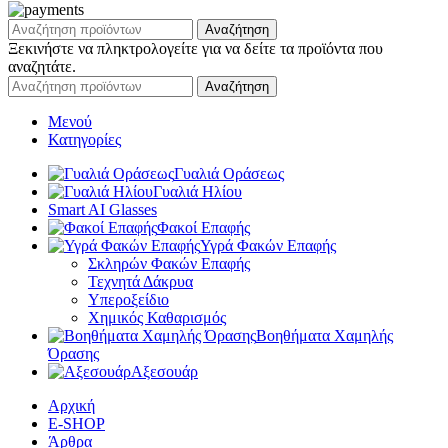
Αναζήτηση
Ξεκινήστε να πληκτρολογείτε για να δείτε τα προϊόντα που
αναζητάτε.
Αναζήτηση
Μενού
Κατηγορίες
Γυαλιά Οράσεως
Γυαλιά Ηλίου
Smart AI Glasses
Φακοί Επαφής
Υγρά Φακών Επαφής
Σκληρών Φακών Επαφής
Τεχνητά Δάκρυα
Υπεροξείδιο
Χημικός Καθαρισμός
Βοηθήματα Χαμηλής
Όρασης
Αξεσουάρ
Αρχική
E-SHOP
Άρθρα