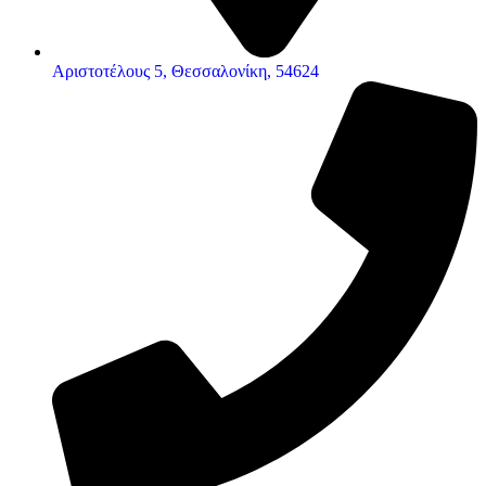
Αριστοτέλους 5, Θεσσαλονίκη, 54624