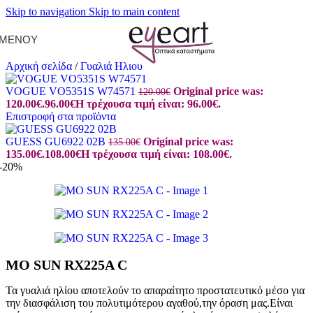
Skip to navigation
Skip to main content
ΜΕΝΟΎ
Αρχική σελίδα
/
Γυαλιά Ηλίου
VOGUE VO5351S W74571
Original price was:
120.00
€
120.00€.
96.00
€
Η τρέχουσα τιμή είναι: 96.00€.
Επιστροφή στα προϊόντα
GUESS GU6922 02B
Original price was:
135.00
€
135.00€.
108.00
€
Η τρέχουσα τιμή είναι: 108.00€.
-20%
MO SUN RX225A C
Τα γυαλιά ηλίου αποτελούν το απαραίτητο προστατευτικό μέσο για
την διασφάλιση του πολυτιμότερου αγαθού,την όραση μας.Είναι