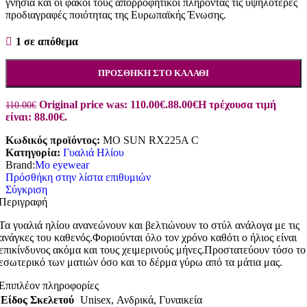
γνήσια και οι φακοί τους απορροφητικοί πληρόντας τις υψηλότερες
προδιαγραφές ποιότητας της Ευρωπαϊκής Ένωσης.
1 σε απόθεμα
ΠΡΟΣΘΉΚΗ ΣΤΟ ΚΑΛΆΘΙ
Original price was: 110.00€.
88.00
€
Η τρέχουσα τιμή
110.00
€
είναι: 88.00€.
Κωδικός προϊόντος:
MO SUN RX225A C
Κατηγορία:
Γυαλιά Ηλίου
Brand:
Mo eyewear
Πρόσθήκη στην λίστα επιθυμιών
Σύγκριση
Περιγραφή
Τα γυαλιά ηλίου ανανεώνουν και βελτιώνουν το στύλ ανάλογα με τις
ανάγκες του καθενός.Φοριούνται όλο τον χρόνο καθότι ο ήλιος είναι
επικίνδυνος ακόμα και τους χειμερινούς μήνες.Προστατεύουν τόσο το
εσωτερικό των ματιών όσο και το δέρμα γύρω από τα μάτια μας.
Επιπλέον πληροφορίες
Είδος Σκελετού
Unisex
,
Ανδρικά
,
Γυναικεία