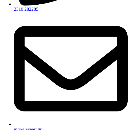
2310 282285
info@eyeart.gr