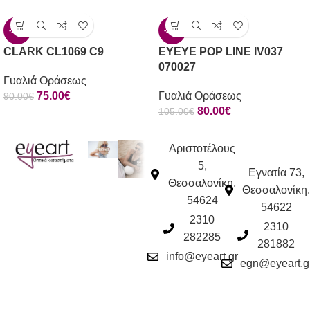
-17%
-24%
CLARK CL1069 C9
EYEYE POP LINE IV037
070027
Γυαλιά Οράσεως
75.00
€
Γυαλιά Οράσεως
90.00
€
80.00
€
105.00
€
Αριστοτέλους
5,
Εγνατία 73,
Θεσσαλονίκη,
Θεσσαλονίκη.
54624
54622
2310
2310
282285
281882
info@eyeart.gr
egn@eyeart.g