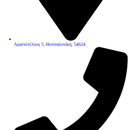
Αριστοτέλους 5, Θεσσαλονίκη, 54624