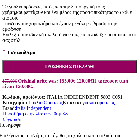
Τα γυαλιά οράσεως εκτός από την λειτουργική τους
χρήση,καθρεπτίζουν και ένα μέρος της προσωπικότητας του κάθε
ατόμου.
Τονίζουν τον χαρακτήρα και έχουν μεγάλη επίδραση στην
εμφάνιση.
Επιλέξτε τον ιδανικό σκελετό για εσάς και αναδείξτε το προσωπικό
σας στύλ.
1 σε απόθεμα
ΠΡΟΣΘΉΚΗ ΣΤΟ ΚΑΛΆΘΙ
Original price was: 155.00€.
120.00
€
Η τρέχουσα τιμή
155.00
€
είναι: 120.00€.
Κωδικός προϊόντος:
ITALIA INDEPENDENT 5803 C051
Κατηγορία:
Γυαλιά Οράσεως
Ετικέτα:
γυαλιά ορασεως
Brand:
Italia Independent
Πρόσθήκη στην λίστα επιθυμιών
Σύγκριση
Περιγραφή
Επιλέγοντας το σχήμα,το μέγεθος,το χρώμα και το υλικό του