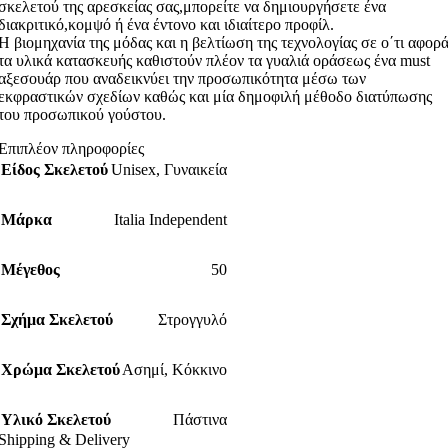
σκελετού της αρεσκείας σας,μπορείτε να δημιουργήσετε ένα
διακριτικό,κομψό ή ένα έντονο και ιδιαίτερο προφίλ.
Η βιομηχανία της μόδας και η βελτίωση της τεχνολογίας σε ο΄τι αφορ
τα υλικά κατασκευής καθιστούν πλέον τα γυαλιά οράσεως ένα must
αξεσουάρ που αναδεικνύει την προσωπικότητα μέσω των
εκφραστικών σχεδίων καθώς και μία δημοφιλή μέθοδο διατύπωσης
του προσωπικού γούστου.
Επιπλέον πληροφορίες
Είδος Σκελετού
Unisex
,
Γυναικεία
Μάρκα
Italia Independent
Μέγεθος
50
Σχήμα Σκελετού
Στρογγυλό
Χρώμα Σκελετού
Ασημί
,
Κόκκινο
Υλικό Σκελετού
Πάστινα
Shipping & Delivery