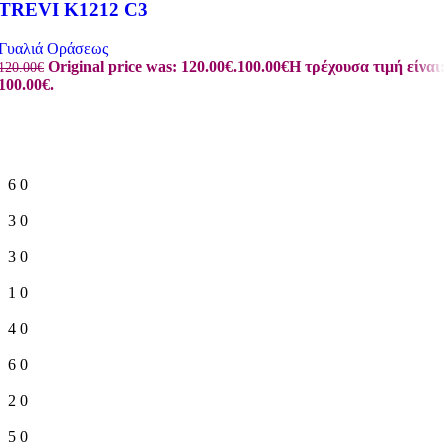
TREVI K1212 C3
Γυαλιά Οράσεως
Original price was: 120.00€.
100.00
€
Η τρέχουσα τιμή είναι:
120.00
€
100.00€.
6
0
3
0
3
0
1
0
4
0
6
0
2
0
5
0