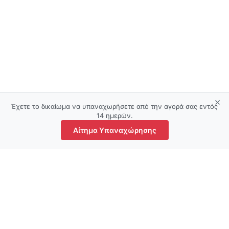
×
Έχετε το δικαίωμα να υπαναχωρήσετε από την αγορά σας εντός
14 ημερών.
Αίτημα Υπαναχώρησης
τάστημα
Αγαπημένα
Ο λογαριασμός μου
Καλάθι