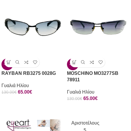
-50%
-50%
RAYBAN RB3275 0028G
MOSCHINO MO3277SB
78911
Γυαλιά Ηλίου
65.00
€
Γυαλιά Ηλίου
130.00
€
65.00
€
130.00
€
Αριστοτέλους
5,