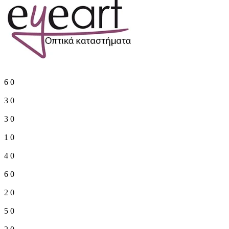
6
0
3
0
3
0
1
0
4
0
6
0
2
0
5
0