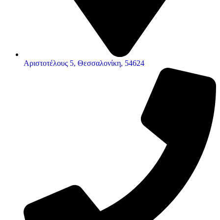
Αριστοτέλους 5, Θεσσαλονίκη, 54624