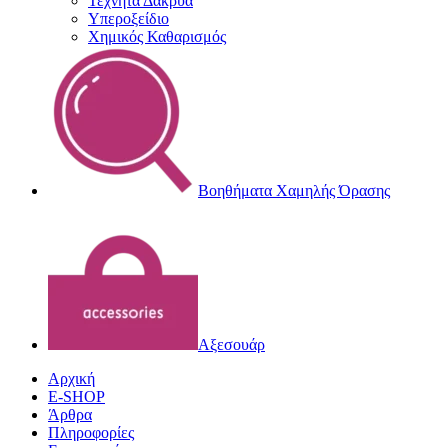
Τεχνητά Δάκρυα
Υπεροξείδιο
Χημικός Καθαρισμός
Βοηθήματα Χαμηλής Όρασης
Αξεσουάρ
Αρχική
E-SHOP
Άρθρα
Πληροφορίες