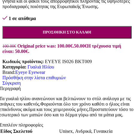
γνήσια και οι φακοί τους απορροφητικοί πληρόντας τις υψηλότερες
προδιαγραφές ποιότητας της Ευρωπαϊκής Ένωσης.
1 σε απόθεμα
ΠΡΟΣΘΉΚΗ ΣΤΟ ΚΑΛΆΘΙ
Original price was: 100.00€.
50.00
€
Η τρέχουσα τιμή
100.00
€
είναι: 50.00€.
Κωδικός προϊόντος:
EYEYE IS026 BKT009
Κατηγορία:
Γυαλιά Ηλίου
Brand:
Eyeye Eyewear
Πρόσθήκη στην λίστα επιθυμιών
Σύγκριση
Περιγραφή
Τα γυαλιά ηλίου ανανεώνουν και βελτιώνουν το στύλ ανάλογα με τις
ανάγκες του καθενός.Φοριούνται όλο τον χρόνο καθότι ο ήλιος είναι
επικίνδυνος ακόμα και τους χειμερινούς μήνες.Προστατεύουν τόσο το
εσωτερικό των ματιών όσο και το δέρμα γύρω από τα μάτια μας.
Επιπλέον πληροφορίες
Είδος Σκελετού
Unisex
,
Ανδρικά
,
Γυναικεία