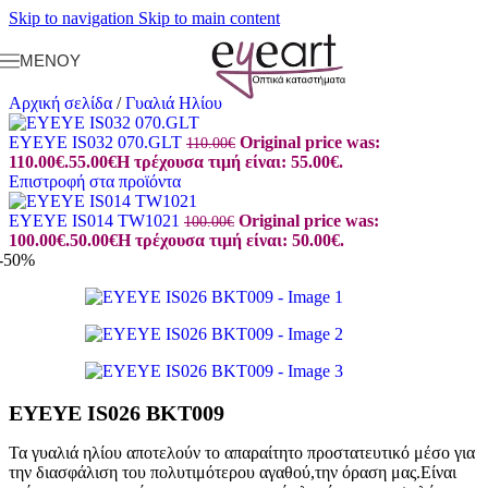
Skip to navigation
Skip to main content
ΜΕΝΟΎ
Αρχική σελίδα
/
Γυαλιά Ηλίου
EYEYE IS032 070.GLT
Original price was:
110.00
€
110.00€.
55.00
€
Η τρέχουσα τιμή είναι: 55.00€.
Επιστροφή στα προϊόντα
EYEYE IS014 TW1021
Original price was:
100.00
€
100.00€.
50.00
€
Η τρέχουσα τιμή είναι: 50.00€.
-50%
EYEYE IS026 BKT009
Τα γυαλιά ηλίου αποτελούν το απαραίτητο προστατευτικό μέσο για
την διασφάλιση του πολυτιμότερου αγαθού,την όραση μας.Είναι