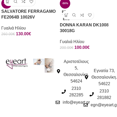
-50%
-50%
SALVATORE FERRAGAMO
ΕΞΑΝ
ΤΛΗΜ
FE2064B 10026V
ΈΝΟ
DONNA KARAN DK1008
Γυαλιά Ηλίου
30018G
130.00
€
260.00
€
Γυαλιά Ηλίου
100.00
€
200.00
€
Αριστοτέλους
5,
Εγνατία 73,
Θεσσαλονίκη,
Θεσσαλονίκη.
54624
54622
2310
2310
282285
281882
info@eyeart.gr
egn@eyeart.g