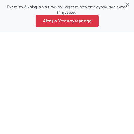
×
Έχετε το δικαίωμα να υπαναχωρήσετε από την αγορά σας εντός
14 ημερών.
Αίτημα Υπαναχώρησης
τάστημα
Αγαπημένα
Ο λογαριασμός μου
Καλάθι