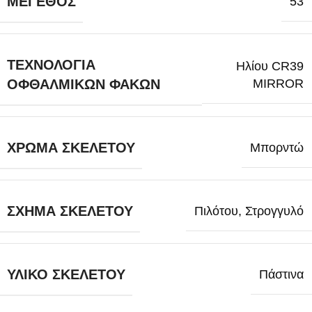
ΜΈΓΕΘΟΣ
53
ΤΕΧΝΟΛΟΓΊΑ
Ηλίου CR39
MIRROR
ΟΦΘΑΛΜΙΚΏΝ ΦΑΚΏΝ
ΧΡΏΜΑ ΣΚΕΛΕΤΟΎ
Μπορντώ
ΣΧΉΜΑ ΣΚΕΛΕΤΟΎ
Πιλότου
,
Στρογγυλό
ΥΛΙΚΌ ΣΚΕΛΕΤΟΎ
Πάστινα