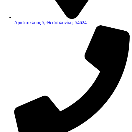
Αριστοτέλους 5, Θεσσαλονίκη, 54624