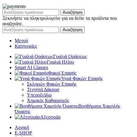
Αναζήτηση
Ξεκινήστε να πληκτρολογείτε για να δείτε τα προϊόντα που
αναζητάτε.
Αναζήτηση
Μενού
Κατηγορίες
Γυαλιά Οράσεως
Γυαλιά Ηλίου
Smart AI Glasses
Φακοί Επαφής
Υγρά Φακών Επαφής
Σκληρών Φακών Επαφής
Τεχνητά Δάκρυα
Υπεροξείδιο
Χημικός Καθαρισμός
Βοηθήματα Χαμηλής
Όρασης
Αξεσουάρ
Αρχική
E-SHOP