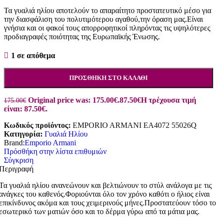
Τα γυαλιά ηλίου αποτελούν το απαραίτητο προστατευτικό μέσο για
την διασφάλιση του πολυτιμότερου αγαθού,την όραση μας.Είναι
γνήσια και οι φακοί τους απορροφητικοί πληρόντας τις υψηλότερες
προδιαγραφές ποιότητας της Ευρωπαϊκής Ένωσης.
1 σε απόθεμα
ΠΡΟΣΘΉΚΗ ΣΤΟ ΚΑΛΆΘΙ
Original price was: 175.00€.
87.50
€
Η τρέχουσα τιμή
175.00
€
είναι: 87.50€.
Κωδικός προϊόντος:
EMPORIO ARMANI EA4072 55026Q
Κατηγορία:
Γυαλιά Ηλίου
Brand:
Emporio Armani
Πρόσθήκη στην λίστα επιθυμιών
Σύγκριση
Περιγραφή
Τα γυαλιά ηλίου ανανεώνουν και βελτιώνουν το στύλ ανάλογα με τις
ανάγκες του καθενός.Φοριούνται όλο τον χρόνο καθότι ο ήλιος είναι
επικίνδυνος ακόμα και τους χειμερινούς μήνες.Προστατεύουν τόσο το
εσωτερικό των ματιών όσο και το δέρμα γύρω από τα μάτια μας.