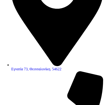
Εγνατία 73, Θεσσαλονίκη. 54622