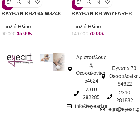
-50%
-50%
RAYBAN RB2045 W3248
RAYBAN RB WAYFARER
Γυαλιά Ηλίου
Γυαλιά Ηλίου
45.00
€
70.00
€
90.00
€
140.00
€
Αριστοτέλους
5,
Εγνατία 73,
Θεσσαλονίκη,
Θεσσαλονίκη.
54624
54622
2310
2310
282285
281882
info@eyeart.gr
egn@eyeart.g