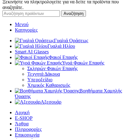
Ξεκινήστε να πληκτρολογείτε για να δείτε τα προϊόντα που
αναζητάτε.
Αναζήτηση
Μενού
Κατηγορίες
Γυαλιά Οράσεως
Γυαλιά Ηλίου
Smart AI Glasses
Φακοί Επαφής
Υγρά Φακών Επαφής
Σκληρών Φακών Επαφής
Τεχνητά Δάκρυα
Υπεροξείδιο
Χημικός Καθαρισμός
Βοηθήματα Χαμηλής
Όρασης
Αξεσουάρ
Αρχική
E-SHOP
Άρθρα
Πληροφορίες
Επικοινωνία