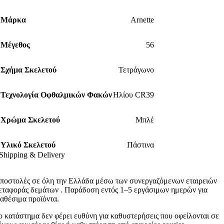
Μάρκα
Arnette
Μέγεθος
56
Σχήμα Σκελετού
Τετράγωνο
Τεχνολογία Οφθαλμικών Φακών
Ηλίου CR39
Χρώμα Σκελετού
Μπλέ
Υλικό Σκελετού
Πάστινα
Shipping & Delivery
ποστολές σε όλη την Ελλάδα μέσω των συνεργαζόμενων εταιρειών
εταφοράς δεμάτων . Παράδοση εντός 1–5 εργάσιμων ημερών για
ιαθέσιμα προϊόντα.
ο κατάστημα δεν φέρει ευθύνη για καθυστερήσεις που οφείλονται σε