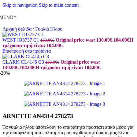
Skip to navigation
Skip to main content
ΜΕΝΟΎ
Αρχική σελίδα
/
Γυαλιά Ηλίου
WEST IO3737 C1
Original price was: 130.00€.
104.00
€
Η
130.00
€
τρέχουσα τιμή είναι: 104.00€.
Επιστροφή στα προϊόντα
CLARK CL4145 C3
Original price was:
130.00
€
130.00€.
104.00
€
Η τρέχουσα τιμή είναι: 104.00€.
-20%
ARNETTE AN4314 278273
Τα γυαλιά ηλίου αποτελούν το απαραίτητο προστατευτικό μέσο για
την διασφάλιση του πολυτιμότερου αγαθού,την όραση μας.Είναι