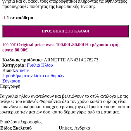
γνήσια και οι φακοί τους απορροφητικοί πληρόντας τις υψηλότερες
προδιαγραφές ποιότητας της Ευρωπαϊκής Ένωσης.
1 σε απόθεμα
ΠΡΟΣΘΉΚΗ ΣΤΟ ΚΑΛΆΘΙ
Original price was: 100.00€.
80.00
€
Η τρέχουσα τιμή
100.00
€
είναι: 80.00€.
Κωδικός προϊόντος:
ARNETTE AN4314 278273
Κατηγορία:
Γυαλιά Ηλίου
Brand:
Arnette
Πρόσθήκη στην λίστα επιθυμιών
Σύγκριση
Περιγραφή
Τα γυαλιά ηλίου ανανεώνουν και βελτιώνουν το στύλ ανάλογα με τις
ανάγκες του καθενός.Φοριούνται όλο τον χρόνο καθότι ο ήλιος είναι
επικίνδυνος ακόμα και τους χειμερινούς μήνες.Προστατεύουν τόσο το
εσωτερικό των ματιών όσο και το δέρμα γύρω από τα μάτια μας.
Επιπλέον πληροφορίες
Είδος Σκελετού
Unisex
,
Ανδρικά