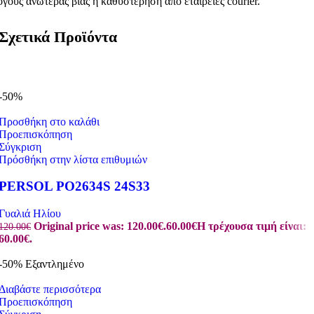
όγους ανωτέρας βίας ή καθυστέρηση από εταιρείες courier.
Σχετικά Προϊόντα
-50%
Προσθήκη στο καλάθι
Προεπισκόπηση
Σύγκριση
Πρόσθήκη στην λίστα επιθυμιών
PERSOL PO2634S 24S33
Γυαλιά Ηλίου
Original price was: 120.00€.
60.00
€
Η τρέχουσα τιμή είναι:
120.00
€
60.00€.
-50%
Εξαντλημένο
Διαβάστε περισσότερα
Προεπισκόπηση