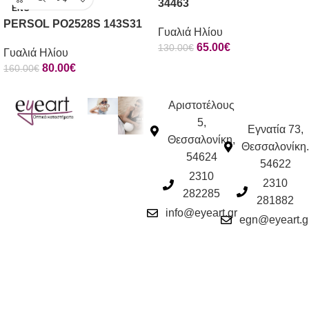
34463
ΈΝΟ
PERSOL PO2528S 143S31
Γυαλιά Ηλίου
65.00
€
130.00
€
Γυαλιά Ηλίου
80.00
€
160.00
€
Αριστοτέλους
5,
Εγνατία 73,
Θεσσαλονίκη,
Θεσσαλονίκη.
54624
54622
2310
2310
282285
281882
info@eyeart.gr
egn@eyeart.g