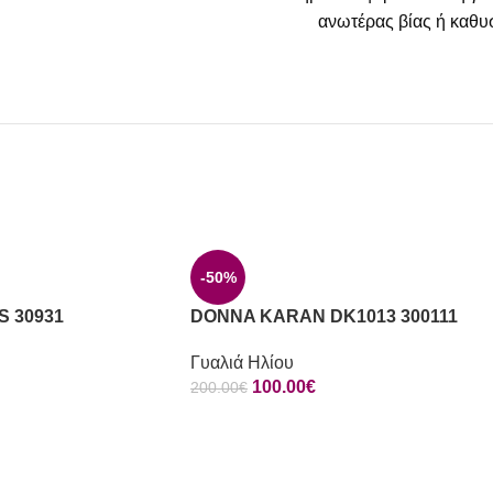
ανωτέρας βίας ή καθυσ
-50%
S 30931
DONNA KARAN DK1013 300111
Γυαλιά Ηλίου
100.00
€
200.00
€