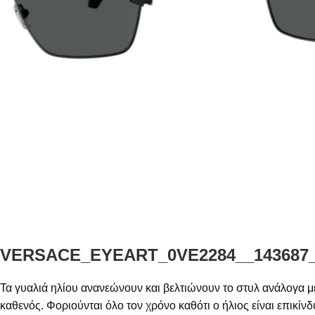
VERSACE_EYEART_0VE2284__143687
Τα γυαλιά ηλίου ανανεώνουν και βελτιώνουν το στυλ ανάλογα με
καθενός. Φοριούνται όλο τον χρόνο καθότι ο ήλιος είναι επικίν