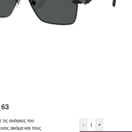
_63
 τις ανάγκες του
-
+
δυνος ακόμα και τους