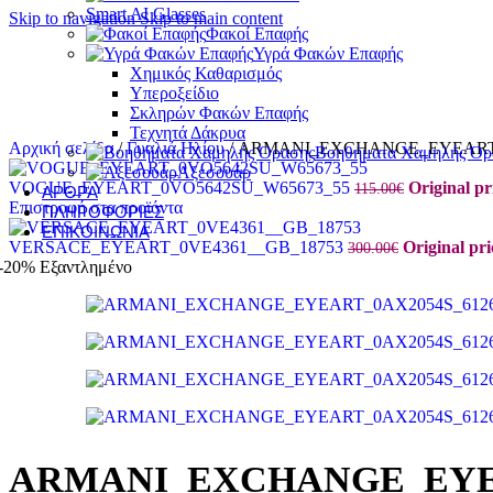
Smart AI Glasses
Skip to navigation
Skip to main content
Φακοί Επαφής
Υγρά Φακών Επαφής
Χημικός Καθαρισμός
Υπεροξείδιο
Σκληρών Φακών Επαφής
Τεχνητά Δάκρυα
Αρχική σελίδα
/
Γυαλιά Ηλίου
/
ARMANI_EXCHANGE_EYEART_
Βοηθήματα Χαμηλής Όρ
Αξεσουάρ
VOGUE_EYEART_0VO5642SU_W65673_55
Original pr
115.00
€
ΆΡΘΡΑ
Επιστροφή στα προϊόντα
ΠΛΗΡΟΦΟΡΊΕΣ
ΕΠΙΚΟΙΝΩΝΊΑ
VERSACE_EYEART_0VE4361__GB_18753
Original pri
300.00
€
-20%
Εξαντλημένο
ARMANI_EXCHANGE_EYEA