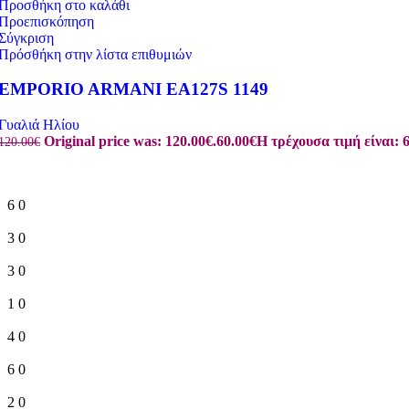
Προσθήκη στο καλάθι
Προεπισκόπηση
Σύγκριση
Πρόσθήκη στην λίστα επιθυμιών
EMPORIO ARMANI EA127S 1149
Γυαλιά Ηλίου
Original price was: 120.00€.
60.00
€
Η τρέχουσα τιμή είναι: 6
120.00
€
6
0
3
0
3
0
1
0
4
0
6
0
2
0