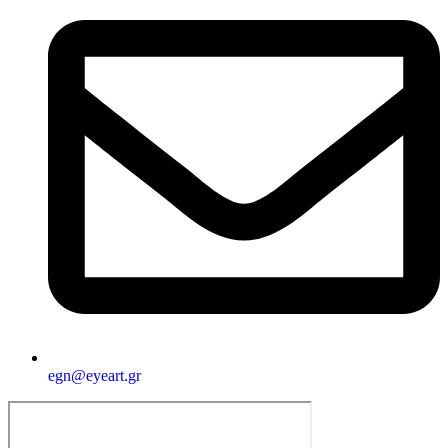
egn@eyeart.gr