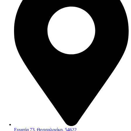
Εγνατία 73, Θεσσαλονίκη. 54622