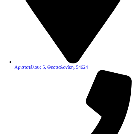
Αριστοτέλους 5, Θεσσαλονίκη, 54624