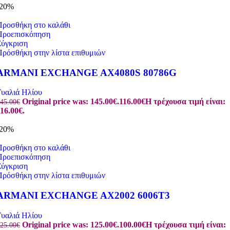
-20%
Προσθήκη στο καλάθι
Προεπισκόπηση
Σύγκριση
Πρόσθήκη στην λίστα επιθυμιών
ARMANI EXCHANGE AX4080S 80786G
Γυαλιά Ηλίου
Original price was: 145.00€.
116.00
€
Η τρέχουσα τιμή είναι:
45.00
€
16.00€.
-20%
Προσθήκη στο καλάθι
Προεπισκόπηση
Σύγκριση
Πρόσθήκη στην λίστα επιθυμιών
ARMANI EXCHANGE AX2002 6006T3
Γυαλιά Ηλίου
Original price was: 125.00€.
100.00
€
Η τρέχουσα τιμή είναι:
25.00
€