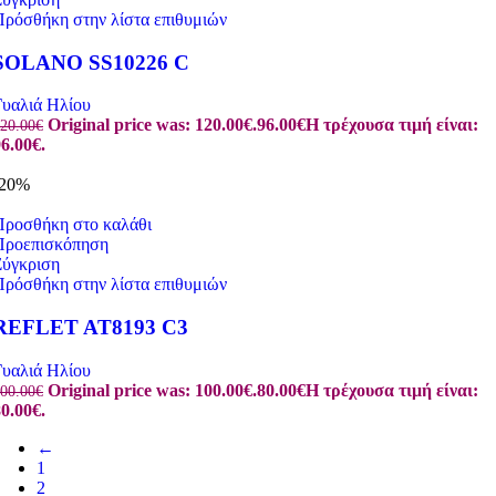
Πρόσθήκη στην λίστα επιθυμιών
SOLANO SS10226 C
Γυαλιά Ηλίου
Original price was: 120.00€.
96.00
€
Η τρέχουσα τιμή είναι:
20.00
€
6.00€.
-20%
Προσθήκη στο καλάθι
Προεπισκόπηση
Σύγκριση
Πρόσθήκη στην λίστα επιθυμιών
REFLET AT8193 C3
Γυαλιά Ηλίου
Original price was: 100.00€.
80.00
€
Η τρέχουσα τιμή είναι:
00.00
€
0.00€.
←
1
2