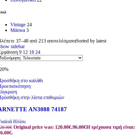
τυλ
Vintage
24
Μάσκα
3
Βλέπετε 37–48 από 213 αποτελέσματα
Sorted by latest
Show sidebar
Εμφάνιση
9
12
18
24
-20%
Προσθήκη στο καλάθι
Προεπισκόπηση
Σύγκριση
Πρόσθήκη στην λίστα επιθυμιών
ARNETTE AN3088 74187
Γυαλιά Ηλίου
Original price was: 120.00€.
96.00
€
Η τρέχουσα τιμή είναι:
20.00
€
6.00€.