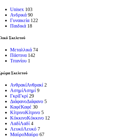
Unisex
103
Ανδρικά
90
Γυναικεία
122
Παιδικά
18
λικό Σκελετού
Μεταλλικά
74
Πάστινα
142
Τιτανίου
1
ρώμα Σκελετού
Ανθρακί
Ανθρακί
2
Ασημί
Ασημί
9
Γκρί
Γκρί
29
Διάφανο
Διάφανο
5
Καφέ
Καφέ
30
Κίτρινο
Κίτρινο
5
Κόκκινο
Κόκκινο
12
Λαδί
Λαδί
4
Λευκό
Λευκό
7
Μαύρο
Μαύρο
67