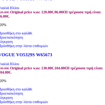
Γυαλιά Ηλίου
Original price was: 120.00€.
96.00
€
Η τρέχουσα τιμή είναι:
20.00
€
6.00€.
-20%
Προσθήκη στο καλάθι
Προεπισκόπηση
Σύγκριση
Πρόσθήκη στην λίστα επιθυμιών
VOGUE VO5329S W65673
Γυαλιά Ηλίου
Original price was: 130.00€.
104.00
€
Η τρέχουσα τιμή είναι:
30.00
€
04.00€.
-20%
Προσθήκη στο καλάθι
Προεπισκόπηση
Σύγκριση
Πρόσθήκη στην λίστα επιθυμιών