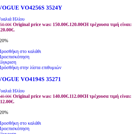
VOGUE VO4256S 3524Y
Γυαλιά Ηλίου
Original price was: 150.00€.
120.00
€
Η τρέχουσα τιμή είναι:
50.00
€
20.00€.
-20%
Προσθήκη στο καλάθι
Προεπισκόπηση
Σύγκριση
Πρόσθήκη στην λίστα επιθυμιών
VOGUE VO4194S 35271
Γυαλιά Ηλίου
Original price was: 140.00€.
112.00
€
Η τρέχουσα τιμή είναι:
40.00
€
12.00€.
-20%
Προσθήκη στο καλάθι
Προεπισκόπηση
Σύγκριση