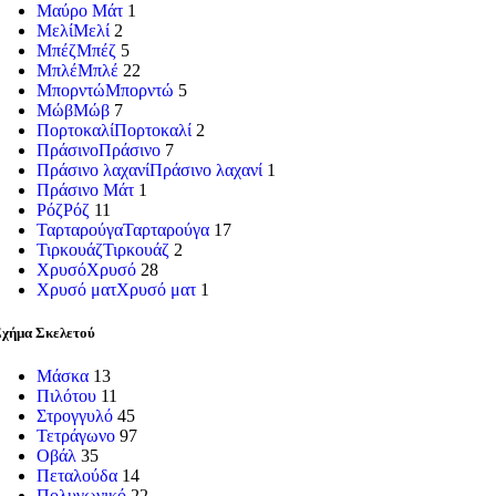
Μαύρο Μάτ
1
Μελί
Μελί
2
Μπέζ
Μπέζ
5
Μπλέ
Μπλέ
22
Μπορντώ
Μπορντώ
5
Μώβ
Μώβ
7
Πορτοκαλί
Πορτοκαλί
2
Πράσινο
Πράσινο
7
Πράσινο λαχανί
Πράσινο λαχανί
1
Πράσινο Μάτ
1
Ρόζ
Ρόζ
11
Ταρταρούγα
Ταρταρούγα
17
Τιρκουάζ
Τιρκουάζ
2
Χρυσό
Χρυσό
28
Χρυσό ματ
Χρυσό ματ
1
χήμα Σκελετού
Μάσκα
13
Πιλότου
11
Στρογγυλό
45
Τετράγωνο
97
Οβάλ
35
Πεταλούδα
14
Πολυγωνικό
22