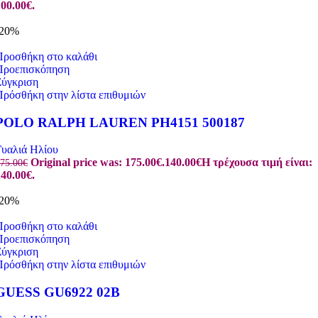
00.00€.
-20%
Προσθήκη στο καλάθι
Προεπισκόπηση
Σύγκριση
Πρόσθήκη στην λίστα επιθυμιών
POLO RALPH LAUREN PH4151 500187
Γυαλιά Ηλίου
Original price was: 175.00€.
140.00
€
Η τρέχουσα τιμή είναι:
75.00
€
40.00€.
-20%
Προσθήκη στο καλάθι
Προεπισκόπηση
Σύγκριση
Πρόσθήκη στην λίστα επιθυμιών
GUESS GU6922 02B