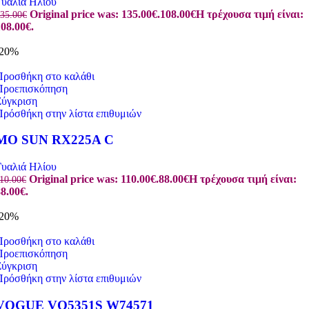
Γυαλιά Ηλίου
Original price was: 135.00€.
108.00
€
Η τρέχουσα τιμή είναι:
35.00
€
08.00€.
-20%
Προσθήκη στο καλάθι
Προεπισκόπηση
Σύγκριση
Πρόσθήκη στην λίστα επιθυμιών
MO SUN RX225A C
Γυαλιά Ηλίου
Original price was: 110.00€.
88.00
€
Η τρέχουσα τιμή είναι:
10.00
€
8.00€.
-20%
Προσθήκη στο καλάθι
Προεπισκόπηση
Σύγκριση
Πρόσθήκη στην λίστα επιθυμιών
VOGUE VO5351S W74571