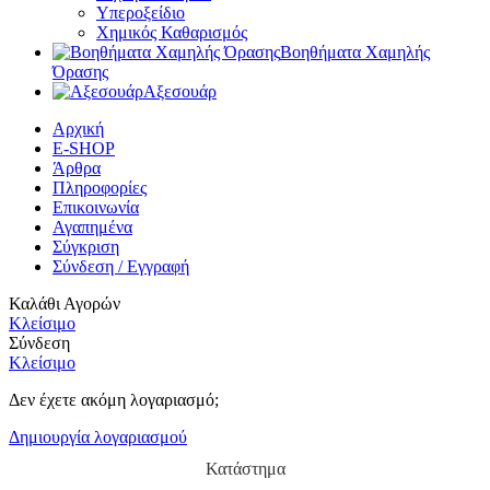
Υπεροξείδιο
Χημικός Καθαρισμός
Βοηθήματα Χαμηλής
Όρασης
Αξεσουάρ
Αρχική
E-SHOP
Άρθρα
Πληροφορίες
Επικοινωνία
Αγαπημένα
Σύγκριση
Σύνδεση / Εγγραφή
Καλάθι Αγορών
Κλείσιμο
Σύνδεση
Κλείσιμο
Δεν έχετε ακόμη λογαριασμό;
Δημιουργία λογαριασμού
Κατάστημα