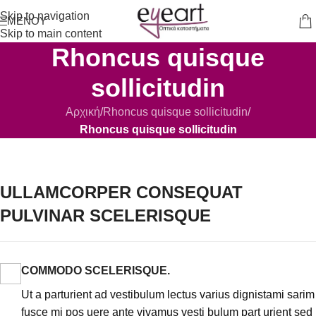
Skip to navigation
ΜΕΝΟΎ
Skip to main content
Rhoncus quisque
sollicitudin
Αρχική
/
Rhoncus quisque sollicitudin
/
Rhoncus quisque sollicitudin
ULLAMCORPER CONSEQUAT
PULVINAR SCELERISQUE
COMMODO SCELERISQUE.
Ut a parturient ad vestibulum lectus varius dignistami sarim
fusce mi pos uere ante vivamus vesti bulum part urient sed