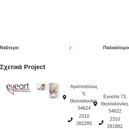
Νεότερο
Παλαιότερο
Σχετικά Project
Αριστοτέλους
Et vestibulum quis a suspendisse
Decor
5,
Εγνατία 73,
Θεσσαλονίκη,
Θεσσαλονίκη.
54624
54622
2310
2310
282285
281882