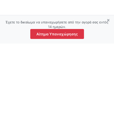
×
Έχετε το δικαίωμα να υπαναχωρήσετε από την αγορά σας εντός
14 ημερών.
Αίτημα Υπαναχώρησης
τάστημα
Αγαπημένα
Ο λογαριασμός μου
Καλάθι