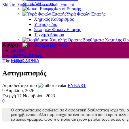
Smart AI Glasses
Skip to navigation
Skip to main content
Φακοί Επαφής
Υγρά Φακών Επαφής
Χημικός Καθαρισμός
Υπεροξείδιο
Σκληρών Φακών Επαφής
Τεχνητά Δάκρυα
Βοηθήματα Χαμηλής Όρ
Άρθρα
Αξεσουάρ
ΆΡΘΡΑ
ΠΛΗΡΟΦΟΡΊΕΣ
Αρχική
/
Πληροφορίες
ΕΠΙΚΟΙΝΩΝΊΑ
Πληροφορίες
Αστιγματισμός
Δημοσιεύτηκε από
EYEART
9 Απριλίου, 2026
Ενεργή 17 Νοεμβρίου, 2023
0
Ο αστιγματισμός οφείλεται σε διαφορετική διαθλαστική ισχύ το
μεσημβρινούς αλλά συμμετέχει σε ένα ποσοστό και ο κρυσταλλοει
εστιακές γραμμές. Όσο πιο πολύ απέχουν μεταξύ τους αυτές οι γρ