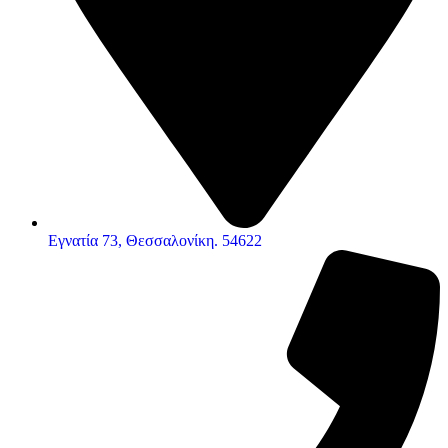
Εγνατία 73, Θεσσαλονίκη. 54622