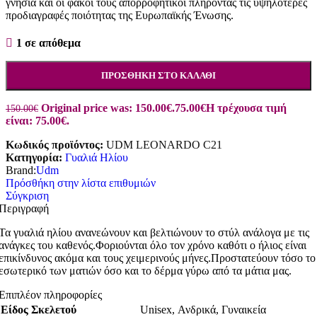
γνήσια και οι φακοί τους απορροφητικοί πληρόντας τις υψηλότερες
προδιαγραφές ποιότητας της Ευρωπαϊκής Ένωσης.
1 σε απόθεμα
ΠΡΟΣΘΉΚΗ ΣΤΟ ΚΑΛΆΘΙ
Original price was: 150.00€.
75.00
€
Η τρέχουσα τιμή
150.00
€
είναι: 75.00€.
Κωδικός προϊόντος:
UDM LEONARDO C21
Κατηγορία:
Γυαλιά Ηλίου
Brand:
Udm
Πρόσθήκη στην λίστα επιθυμιών
Σύγκριση
Περιγραφή
Τα γυαλιά ηλίου ανανεώνουν και βελτιώνουν το στύλ ανάλογα με τις
ανάγκες του καθενός.Φοριούνται όλο τον χρόνο καθότι ο ήλιος είναι
επικίνδυνος ακόμα και τους χειμερινούς μήνες.Προστατεύουν τόσο το
εσωτερικό των ματιών όσο και το δέρμα γύρω από τα μάτια μας.
Επιπλέον πληροφορίες
Είδος Σκελετού
Unisex
,
Ανδρικά
,
Γυναικεία