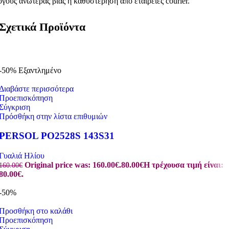
όγους ανωτέρας βίας ή καθυστέρηση από εταιρείες courier.
Σχετικά Προϊόντα
-50%
Εξαντλημένο
Διαβάστε περισσότερα
Προεπισκόπηση
Σύγκριση
Πρόσθήκη στην λίστα επιθυμιών
PERSOL PO2528S 143S31
Γυαλιά Ηλίου
Original price was: 160.00€.
80.00
€
Η τρέχουσα τιμή είναι:
160.00
€
80.00€.
-50%
Προσθήκη στο καλάθι
Προεπισκόπηση