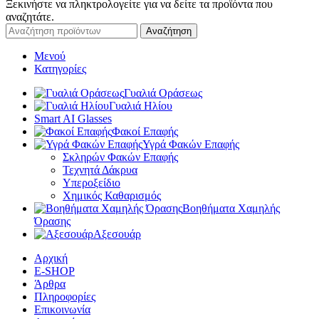
Ξεκινήστε να πληκτρολογείτε για να δείτε τα προϊόντα που
αναζητάτε.
Αναζήτηση
Μενού
Κατηγορίες
Γυαλιά Οράσεως
Γυαλιά Ηλίου
Smart AI Glasses
Φακοί Επαφής
Υγρά Φακών Επαφής
Σκληρών Φακών Επαφής
Τεχνητά Δάκρυα
Υπεροξείδιο
Χημικός Καθαρισμός
Βοηθήματα Χαμηλής
Όρασης
Αξεσουάρ
Αρχική
E-SHOP
Άρθρα
Πληροφορίες
Επικοινωνία