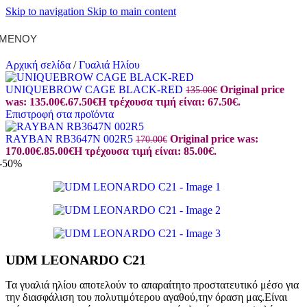
Skip to navigation
Skip to main content
ΜΕΝΟΎ
Αρχική σελίδα
/
Γυαλιά Ηλίου
UNIQUEBROW CAGE BLACK-RED
Original price
135.00
€
was: 135.00€.
67.50
€
Η τρέχουσα τιμή είναι: 67.50€.
Επιστροφή στα προϊόντα
RAYBAN RB3647N 002R5
Original price was:
170.00
€
170.00€.
85.00
€
Η τρέχουσα τιμή είναι: 85.00€.
-50%
UDM LEONARDO C21
Τα γυαλιά ηλίου αποτελούν το απαραίτητο προστατευτικό μέσο για
την διασφάλιση του πολυτιμότερου αγαθού,την όραση μας.Είναι