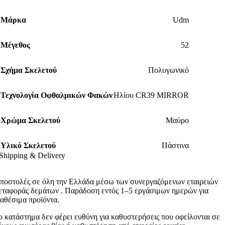
Μάρκα
Udm
Μέγεθος
52
Σχήμα Σκελετού
Πολυγωνικό
Τεχνολογία Οφθαλμικών Φακών
Ηλίου CR39 MIRROR
Χρώμα Σκελετού
Μαύρο
Υλικό Σκελετού
Πάστινα
Shipping & Delivery
ποστολές σε όλη την Ελλάδα μέσω των συνεργαζόμενων εταιρειών
εταφοράς δεμάτων . Παράδοση εντός 1–5 εργάσιμων ημερών για
ιαθέσιμα προϊόντα.
ο κατάστημα δεν φέρει ευθύνη για καθυστερήσεις που οφείλονται σε