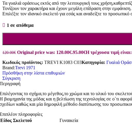
Τα γυαλιά οράσεως εκτός από την λειτουργική τους χρήση,καθρεπτί
Τονίζουν τον χαρακτήρα και έχουν μεγάλη επίδραση στην εμφάνιση.
Επιλέξτε τον ιδανικό σκελετό για εσάς και αναδείξτε το προσωπικό 
1 σε απόθεμα
Original price was: 120.00€.
95.00
€
Η τρέχουσα τιμή είναι:
120.00
€
Κωδικός προϊόντος:
TREVI K1083 C03
Κατηγορία:
Γυαλιά Οράσ
Brand:
Trevi 1971
Πρόσθήκη στην λίστα επιθυμιών
Σύγκριση
Περιγραφή
Επιλέγοντας το σχήμα,το μέγεθος,το χρώμα και το υλικό του σκελετού
Η βιομηχανία της μόδας και η βελτίωση της τεχνολογίας σε ο΄τι αφ
σχεδίων καθώς και μία δημοφιλή μέθοδο διατύπωσης του προσωπικο
Επιπλέον πληροφορίες
Είδος Σκελετού
Γυναικεία