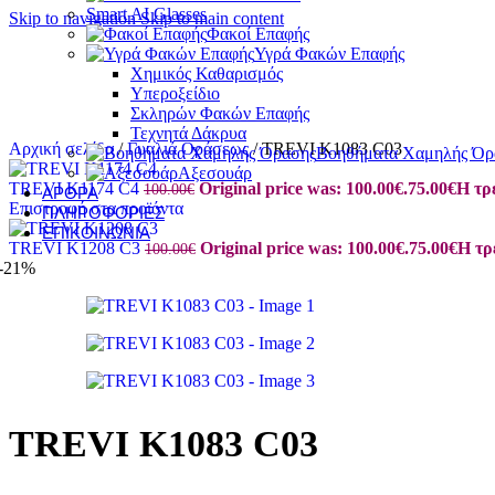
Smart AI Glasses
Skip to navigation
Skip to main content
Φακοί Επαφής
Υγρά Φακών Επαφής
Χημικός Καθαρισμός
Υπεροξείδιο
Σκληρών Φακών Επαφής
Τεχνητά Δάκρυα
Αρχική σελίδα
/
Γυαλιά Οράσεως
/
TREVI K1083 C03
Βοηθήματα Χαμηλής Όρ
Αξεσουάρ
TREVI K1174 C4
Original price was: 100.00€.
75.00
€
Η τρέ
100.00
€
ΆΡΘΡΑ
Επιστροφή στα προϊόντα
ΠΛΗΡΟΦΟΡΊΕΣ
ΕΠΙΚΟΙΝΩΝΊΑ
TREVI K1208 C3
Original price was: 100.00€.
75.00
€
Η τρ
100.00
€
-21%
TREVI K1083 C03