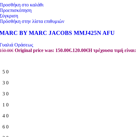
Προσθήκη στο καλάθι
Προεπισκόπηση
Σύγκριση
Πρόσθήκη στην λίστα επιθυμιών
MARC BY MARC JACOBS MMJ425N AFU
Γυαλιά Οράσεως
Original price was: 150.00€.
120.00
€
Η τρέχουσα τιμή είναι:
150.00
€
5
0
3
0
3
0
1
0
4
0
6
0