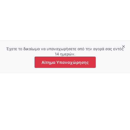
×
Έχετε το δικαίωμα να υπαναχωρήσετε από την αγορά σας εντός
14 ημερών.
Αίτημα Υπαναχώρησης
τάστημα
Αγαπημένα
Ο λογαριασμός μου
Καλάθι