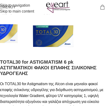
Skip to navigation
ΜΕΝΟΎ
Skip to main content
Αρχική σελίδα
/
Φακοί Επαφής
TOTAL30 for ASTIGMATISM 6 pk
ΑΣΤΙΓΜΑΤΙΚΟΙ ΦΑΚΟΙ ΕΠΑΦΗΣ ΣΙΛΙΚΟΝΗΣ
ΥΔΡΟΓΕΛΗΣ
Οι TOTAL30 for Astigmatism της Alcon είναι μηνιαίοι φακοί
επαφής σιλικόνης υδρογέλης για διόρθωση αστιγματισμού, με
τεχνολογία Water Gradient, φίλτρο UV κατηγορίας 1, υψηλή
διαπερατότητα οξυγόνου και γαλάζια απόχρωση για εύκολο