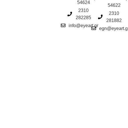
54624
54622
2310
2310
282285
281882
info@eyeart.gr
egn@eyeart.g