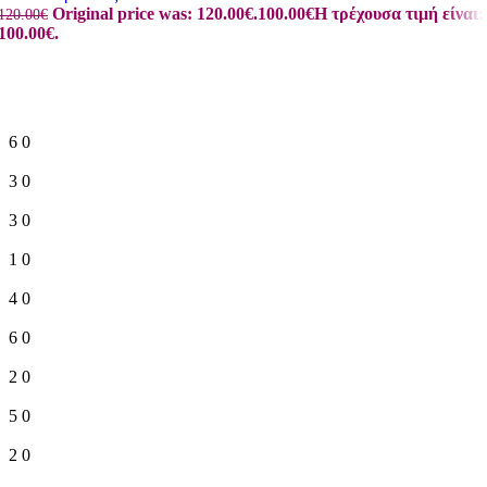
Original price was: 120.00€.
100.00
€
Η τρέχουσα τιμή είναι:
120.00
€
100.00€.
6
0
3
0
3
0
1
0
4
0
6
0
2
0
5
0
2
0