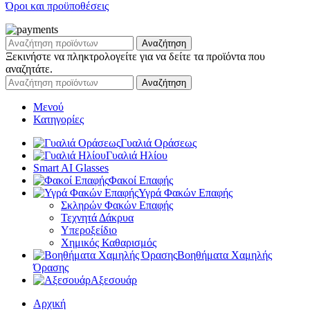
Όροι και προϋποθέσεις
Αναζήτηση
Ξεκινήστε να πληκτρολογείτε για να δείτε τα προϊόντα που
αναζητάτε.
Αναζήτηση
Μενού
Κατηγορίες
Γυαλιά Οράσεως
Γυαλιά Ηλίου
Smart AI Glasses
Φακοί Επαφής
Υγρά Φακών Επαφής
Σκληρών Φακών Επαφής
Τεχνητά Δάκρυα
Υπεροξείδιο
Χημικός Καθαρισμός
Βοηθήματα Χαμηλής
Όρασης
Αξεσουάρ
Αρχική