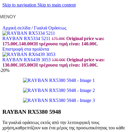
Skip to navigation
Skip to main content
ΜΕΝΟΎ
Αρχική σελίδα
/
Γυαλιά Οράσεως
RAYBAN RX5334 5211
Original price was:
175.00
€
175.00€.
140.00
€
Η τρέχουσα τιμή είναι: 140.00€.
Επιστροφή στα προϊόντα
RAYBAN RX6439 3053
Original price was:
130.00
€
130.00€.
105.00
€
Η τρέχουσα τιμή είναι: 105.00€.
-20%
RAYBAN RX5380 5948
Τα γυαλιά οράσεως εκτός από την λειτουργική τους
χρήση,καθρεπτίζουν και ένα μέρος της προσωπικότητας του κάθε