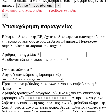
Έχετε το δικαίωμα να υπαναχωρήσετε από την αγορά σας εντός 14
ημερών.
Αίτημα Υπαναχώρησης
×
Δικαίωμα υπαναχώρησης — Υποβολή αίτησης
×
Υπαναχώρηση παραγγελίας
Βάση του δικαίου της ΕΕ, έχετε το δικαίωμα να υπαναχωρήσετε
την ηλεκτρονική σας αγορά μέσα σε 14 ημέρες. Παρακαλώ
συμπληρώστε τα παρακάτω στοιχεία.
Αριθμός παραγγελίας
*
Διεύθυνση ηλεκτρονικού ταχυδρομείου
*
Ονοματεπώνυμο
*
Λόγος Υπαναχώρησης
(προαιρετικά)
Προτιμώμενη μέθοδος επικοινωνίας για την επιβεβαίωση
*
Αριθμός τραπεζικού λογαριασμού (IBAN) για την επιστροφή
(προαιρετικά)
Αφήστε κενό για να
λάβετε την επιστροφή σας μέσω της αρχικής μεθόδου πληρωμής.
Συμπληρώστε μόνο αν έχετε πληρώσει με πιστωτική κάρτα, ή αν
θέλετε η επιστροφή να πραγματοποιηθεί σε άλλο λογαριασμό.