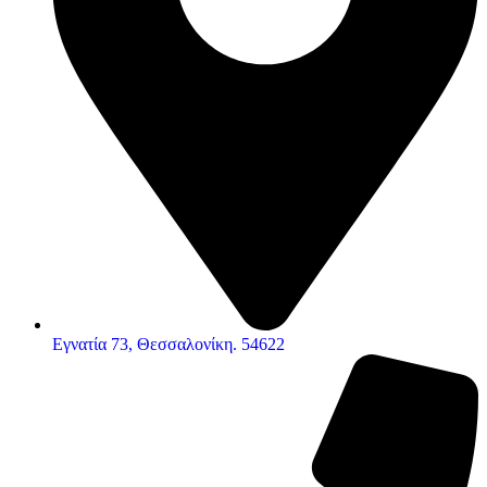
Εγνατία 73, Θεσσαλονίκη. 54622