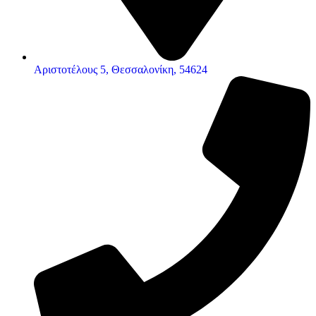
Αριστοτέλους 5, Θεσσαλονίκη, 54624