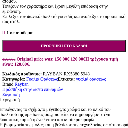
ατόμου.
Τονίζουν τον χαρακτήρα και έχουν μεγάλη επίδραση στην
εμφάνιση.
Επιλέξτε τον ιδανικό σκελετό για εσάς και αναδείξτε το προσωπικό
σας στύλ.
1 σε απόθεμα
ΠΡΟΣΘΉΚΗ ΣΤΟ ΚΑΛΆΘΙ
Original price was: 150.00€.
120.00
€
Η τρέχουσα τιμή
150.00
€
είναι: 120.00€.
Κωδικός προϊόντος:
RAYBAN RX5380 5948
Κατηγορία:
Γυαλιά Οράσεως
Ετικέτα:
γυαλιά ορασεως
Brand:
Rayban
Πρόσθήκη στην λίστα επιθυμιών
Σύγκριση
Περιγραφή
Επιλέγοντας το σχήμα,το μέγεθος,το χρώμα και το υλικό του
σκελετού της αρεσκείας σας,μπορείτε να δημιουργήσετε ένα
διακριτικό,κομψό ή ένα έντονο και ιδιαίτερο προφίλ.
Η βιομηχανία της μόδας και η βελτίωση της τεχνολογίας σε ο΄τι αφορ