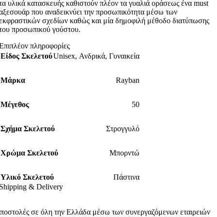
τα υλικά κατασκευής καθιστούν πλέον τα γυαλιά οράσεως ένα must
αξεσουάρ που αναδεικνύει την προσωπικότητα μέσω των
εκφραστικών σχεδίων καθώς και μία δημοφιλή μέθοδο διατύπωσης
του προσωπικού γούστου.
Επιπλέον πληροφορίες
Είδος Σκελετού
Unisex
,
Ανδρικά
,
Γυναικεία
Μάρκα
Rayban
Μέγεθος
50
Σχήμα Σκελετού
Στρογγυλό
Χρώμα Σκελετού
Μπορντώ
Υλικό Σκελετού
Πάστινα
Shipping & Delivery
ποστολές σε όλη την Ελλάδα μέσω των συνεργαζόμενων εταιρειών