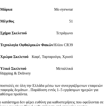
Μάρκα
Mo eyewear
Μέγεθος
51
Σχήμα Σκελετού
Τετράγωνο
Τεχνολογία Οφθαλμικών Φακών
Ηλίου CR39
Χρώμα Σκελετού
Καφέ
,
Ταρταρούγα
,
Χρυσό
Υλικό Σκελετού
Μεταλλικά
Shipping & Delivery
ποστολές σε όλη την Ελλάδα μέσω των συνεργαζόμενων εταιρειών
εταφοράς δεμάτων . Παράδοση εντός 1–5 εργάσιμων ημερών για
ιαθέσιμα προϊόντα.
ο κατάστημα δεν φέρει ευθύνη για καθυστερήσεις που οφείλονται σε