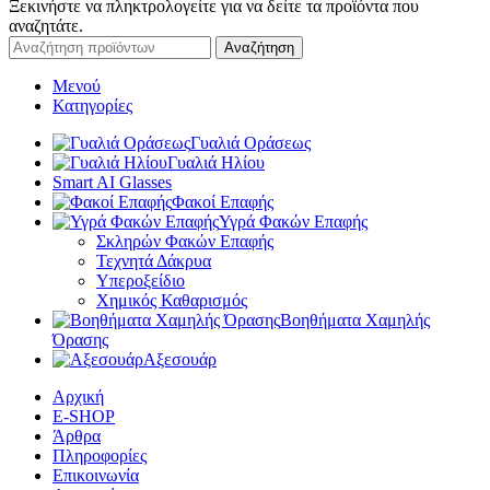
Ξεκινήστε να πληκτρολογείτε για να δείτε τα προϊόντα που
αναζητάτε.
Αναζήτηση
Μενού
Κατηγορίες
Γυαλιά Οράσεως
Γυαλιά Ηλίου
Smart AI Glasses
Φακοί Επαφής
Υγρά Φακών Επαφής
Σκληρών Φακών Επαφής
Τεχνητά Δάκρυα
Υπεροξείδιο
Χημικός Καθαρισμός
Βοηθήματα Χαμηλής
Όρασης
Αξεσουάρ
Αρχική
E-SHOP
Άρθρα
Πληροφορίες
Επικοινωνία