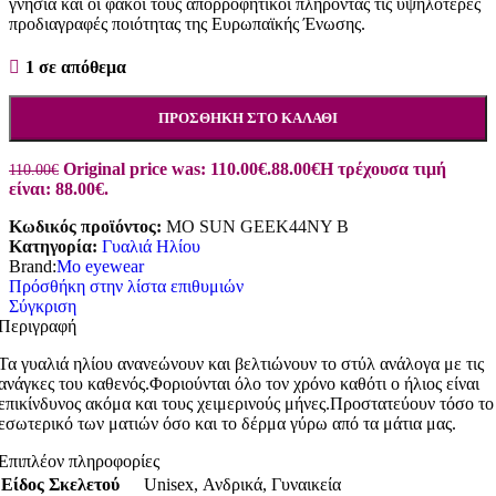
γνήσια και οι φακοί τους απορροφητικοί πληρόντας τις υψηλότερες
προδιαγραφές ποιότητας της Ευρωπαϊκής Ένωσης.
1 σε απόθεμα
ΠΡΟΣΘΉΚΗ ΣΤΟ ΚΑΛΆΘΙ
Original price was: 110.00€.
88.00
€
Η τρέχουσα τιμή
110.00
€
είναι: 88.00€.
Κωδικός προϊόντος:
MO SUN GEEK44NY B
Κατηγορία:
Γυαλιά Ηλίου
Brand:
Mo eyewear
Πρόσθήκη στην λίστα επιθυμιών
Σύγκριση
Περιγραφή
Τα γυαλιά ηλίου ανανεώνουν και βελτιώνουν το στύλ ανάλογα με τις
ανάγκες του καθενός.Φοριούνται όλο τον χρόνο καθότι ο ήλιος είναι
επικίνδυνος ακόμα και τους χειμερινούς μήνες.Προστατεύουν τόσο το
εσωτερικό των ματιών όσο και το δέρμα γύρω από τα μάτια μας.
Επιπλέον πληροφορίες
Είδος Σκελετού
Unisex
,
Ανδρικά
,
Γυναικεία