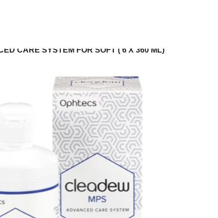
D CARE SYSTEM FOR SOFT ( 6 Χ 360 ML)