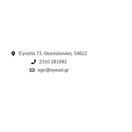
(360 ML)
Υγρά Φακών Ε
Καθαρισμός
11.00
€
Εγνατία 73, Θεσσαλονίκη. 54622
2310 281882
egn@eyeart.gr