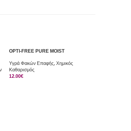
OPTI-FREE PURE MOIST
Υγρά Φακών Επαφής
,
Χημικός
ν
Καθαρισμός
12.00
€
BAUSCH & L