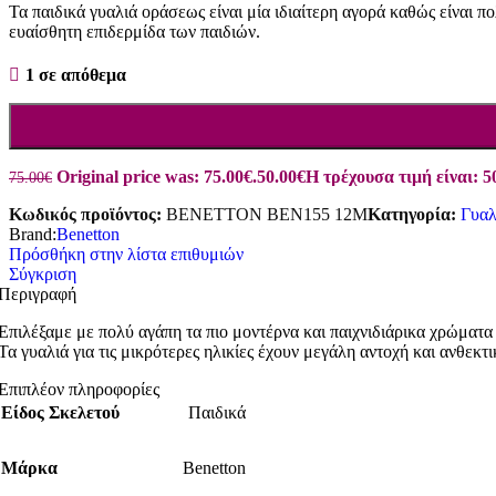
Τα παιδικά γυαλιά οράσεως είναι μία ιδιαίτερη αγορά καθώς είναι 
ευαίσθητη επιδερμίδα των παιδιών.
1 σε απόθεμα
Original price was: 75.00€.
50.00
€
Η τρέχουσα τιμή είναι: 5
75.00
€
Κωδικός προϊόντος:
BENETTON BEN155 12M
Κατηγορία:
Γυαλ
Brand:
Benetton
Πρόσθήκη στην λίστα επιθυμιών
Σύγκριση
Περιγραφή
Επιλέξαμε με πολύ αγάπη τα πιο μοντέρνα και παιχνιδιάρικα χρώματα 
Τα γυαλιά για τις μικρότερες ηλικίες έχουν μεγάλη αντοχή και ανθεκ
Επιπλέον πληροφορίες
Είδος Σκελετού
Παιδικά
Μάρκα
Benetton