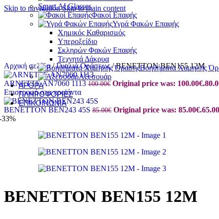
Smart AI Glasses
Skip to navigation
Skip to main content
Φακοί Επαφής
Υγρά Φακών Επαφής
Χημικός Καθαρισμός
Υπεροξείδιο
Σκληρών Φακών Επαφής
Τεχνητά Δάκρυα
Αρχική σελίδα
/
Γυαλιά Οράσεως
/
BENETTON BEN155 12M
Βοηθήματα Χαμηλής Όρ
Αξεσουάρ
ARNETTE AN7060 1113
Original price was: 100.00€.
80.0
100.00
€
ΆΡΘΡΑ
Επιστροφή στα προϊόντα
ΠΛΗΡΟΦΟΡΊΕΣ
ΕΠΙΚΟΙΝΩΝΊΑ
BENETTON BEN243 45S
Original price was: 85.00€.
65.0
85.00
€
-33%
BENETTON BEN155 12M