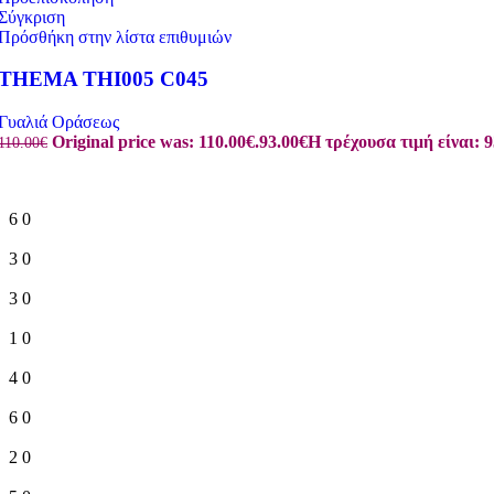
Σύγκριση
Πρόσθήκη στην λίστα επιθυμιών
THEMA THI005 C045
Γυαλιά Οράσεως
Original price was: 110.00€.
93.00
€
Η τρέχουσα τιμή είναι: 9
110.00
€
6
0
3
0
3
0
1
0
4
0
6
0
2
0