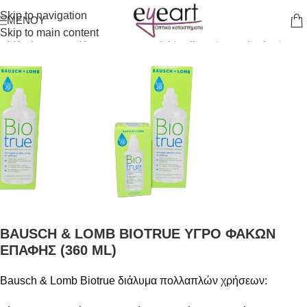
Skip to navigation
ΜΕΝΟΎ
Skip to main content
Αρχική σελίδα
/
Υγρά Φακών Επαφής
/
Χημικός Καθαρισμός
BAUSCH & LOMB BIOTRUE ΥΓΡΟ ΦΑΚΩΝ
ΕΠΑΦΗΣ (360 ML)
Bausch & Lomb Biotrue διάλυμα πολλαπλών χρήσεων: