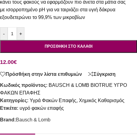
κάνει τους φακούς να εφαρμόζουν πιο άνετα στα μάτια σας
με ισορροπημένο pH για να ταιριάζει στα υγιή δάκρυα
εξουδετερώνει το 99,9% των μικροβίων
-
+
ΠΡΟΣΘΉΚΗ ΣΤΟ ΚΑΛΆΘΙ
12.00
€
Πρόσθήκη στην λίστα επιθυμιών
Σύγκριση
Κωδικός προϊόντος:
BAUSCH & LOMB BIOTRUE ΥΓΡΟ
ΦΑΚΩΝ ΕΠΑΦΗΣ
Κατηγορίες:
Υγρά Φακών Επαφής
,
Χημικός Καθαρισμός
Ετικέτα:
υγρό φακών επαφής
Brand:
Bausch & Lomb