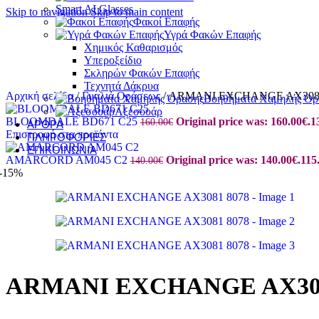
Smart AI Glasses
Skip to navigation
Skip to main content
Φακοί Επαφής
Υγρά Φακών Επαφής
Χημικός Καθαρισμός
Υπεροξείδιο
Σκληρών Φακών Επαφής
Τεχνητά Δάκρυα
Αρχική σελίδα
/
Γυαλιά Οράσεως
/
ARMANI EXCHANGE AX3081
Βοηθήματα Χαμηλής Όρ
Αξεσουάρ
BLOOMDALE BD671 C25
Original price was: 160.00€.
1
160.00
€
ΆΡΘΡΑ
Επιστροφή στα προϊόντα
ΠΛΗΡΟΦΟΡΊΕΣ
ΕΠΙΚΟΙΝΩΝΊΑ
AMARCORD AM045 C2
Original price was: 140.00€.
115
140.00
€
-15%
ARMANI EXCHANGE AX308