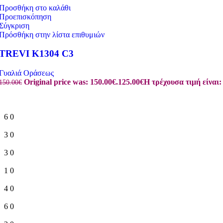
Προσθήκη στο καλάθι
Προεπισκόπηση
Σύγκριση
Πρόσθήκη στην λίστα επιθυμιών
TREVI K1304 C3
Γυαλιά Οράσεως
Original price was: 150.00€.
125.00
€
Η τρέχουσα τιμή είναι:
150.00
€
6
0
3
0
3
0
1
0
4
0
6
0