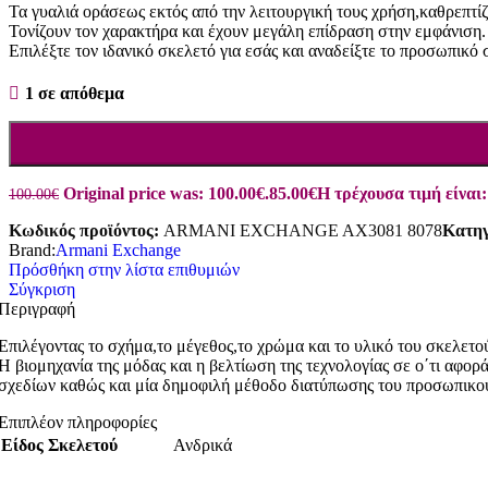
Τα γυαλιά οράσεως εκτός από την λειτουργική τους χρήση,καθρεπτί
Τονίζουν τον χαρακτήρα και έχουν μεγάλη επίδραση στην εμφάνιση.
Επιλέξτε τον ιδανικό σκελετό για εσάς και αναδείξτε το προσωπικό 
1 σε απόθεμα
Original price was: 100.00€.
85.00
€
Η τρέχουσα τιμή είναι:
100.00
€
Κωδικός προϊόντος:
ARMANI EXCHANGE AX3081 8078
Κατηγ
Brand:
Armani Exchange
Πρόσθήκη στην λίστα επιθυμιών
Σύγκριση
Περιγραφή
Επιλέγοντας το σχήμα,το μέγεθος,το χρώμα και το υλικό του σκελετού
Η βιομηχανία της μόδας και η βελτίωση της τεχνολογίας σε ο΄τι αφ
σχεδίων καθώς και μία δημοφιλή μέθοδο διατύπωσης του προσωπικο
Επιπλέον πληροφορίες
Είδος Σκελετού
Ανδρικά