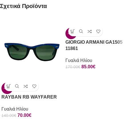
Σχετικά Προϊόντα
-50%
GIORGIO ARMANI GA1505
11861
Γυαλιά Ηλίου
85.00
€
170.00
€
-50%
RAYBAN RB WAYFARER
Γυαλιά Ηλίου
70.00
€
140.00
€