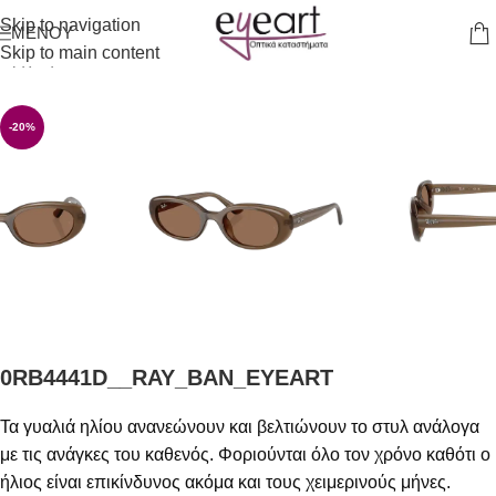
Skip to navigation
ΜΕΝΟΎ
Skip to main content
Αρχική σελίδα
/
Γυαλιά Ηλίου
-20%
0RB4441D__RAY_BAN_EYEART
Τα γυαλιά ηλίου ανανεώνουν και βελτιώνουν το στυλ ανάλογα
με τις ανάγκες του καθενός. Φοριούνται όλο τον χρόνο καθότι ο
ήλιος είναι επικίνδυνος ακόμα και τους χειμερινούς μήνες.