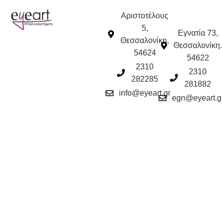
Αριστοτέλους
5,
Εγνατία 73,
Θεσσαλονίκη,
Θεσσαλονίκη.
54624
54622
2310
2310
282285
281882
info@eyeart.gr
egn@eyeart.g