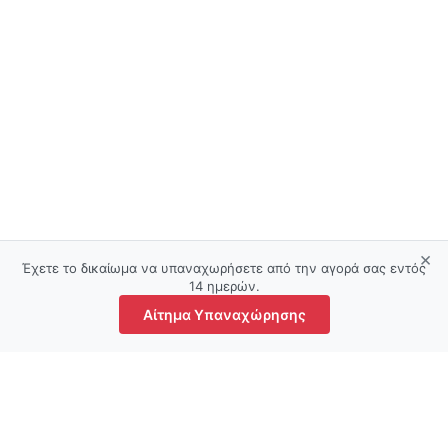
×
Έχετε το δικαίωμα να υπαναχωρήσετε από την αγορά σας εντός
14 ημερών.
Αίτημα Υπαναχώρησης
τάστημα
Αγαπημένα
Ο λογαριασμός μου
Καλάθι