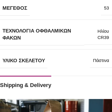
ΜΈΓΕΘΟΣ
53
ΤΕΧΝΟΛΟΓΊΑ ΟΦΘΑΛΜΙΚΏΝ
Ηλίου
CR39
ΦΑΚΏΝ
ΥΛΙΚΌ ΣΚΕΛΕΤΟΎ
Πάστινα
Shipping & Delivery