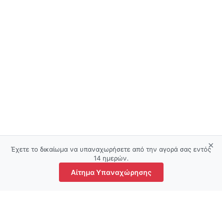
×
Έχετε το δικαίωμα να υπαναχωρήσετε από την αγορά σας εντός
14 ημερών.
Αίτημα Υπαναχώρησης
τάστημα
Αγαπημένα
Ο λογαριασμός μου
Καλάθι