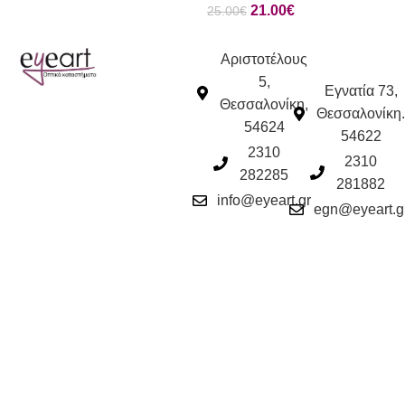
21.00
€
25.00
€
Αριστοτέλους
5,
Εγνατία 73,
Θεσσαλονίκη,
Θεσσαλονίκη.
54624
54622
2310
2310
282285
281882
info@eyeart.gr
egn@eyeart.g