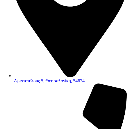
Αριστοτέλους 5, Θεσσαλονίκη, 54624