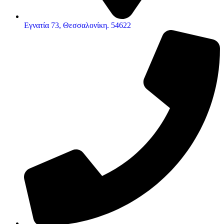
Εγνατία 73, Θεσσαλονίκη. 54622