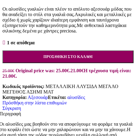
Οι αλυσίδες γυαλιών είναι πλέον το απόλυτο αξεσουάρ μόδας που
θα αναδείξει το στύλ στα γυαλιά σας.Ακρυλικές και μεταλλικές με
σχέδιο ή χωρίς χαρίζουν ιδιαίτερη εμφάνιση και ταυτόχρονα
εξυπηρετούν την καθημερινότητα μας.Με ανθεκτικά λαστιχάκια
σιλικόνης δεμένα με χάντρες preciosa.
1 σε απόθεμα
ΠΡΟΣΘΉΚΗ ΣΤΟ ΚΑΛΆΘΙ
Original price was: 25.00€.
21.00
€
Η τρέχουσα τιμή είναι:
25.00
€
21.00€.
Κωδικός προϊόντος:
ΜΕΤΑΛΛΙΚΗ ΑΛΥΣΙΔΑ ΜΕΓΑΛΟ
ΜΕΓΕΘΟΣ ΑΣΗΜΙ ΜΑΤ
Κατηγορία:
Αξεσουάρ
Ετικέτα:
αλυσίδες
Πρόσθήκη στην λίστα επιθυμιών
Σύγκριση
Περιγραφή
Οι αλυσίδες μας βοηθούν στο να αποφεύγουμε να φοράμε τα γυαλιά
στο κεφάλι έτσι ώστε να μην χαλαρώνουν και να μην τα χάνουμε.Η
νέα αυτή τάση της μόδας περιλαμβάνει μεγάλη συλλογή από