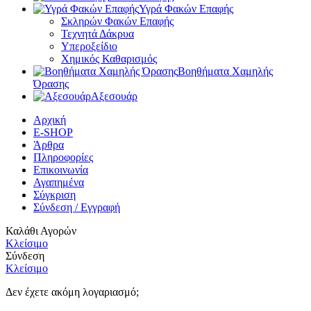
Υγρά Φακών Επαφής
Σκληρών Φακών Επαφής
Τεχνητά Δάκρυα
Υπεροξείδιο
Χημικός Καθαρισμός
Βοηθήματα Χαμηλής
Όρασης
Αξεσουάρ
Αρχική
E-SHOP
Άρθρα
Πληροφορίες
Επικοινωνία
Αγαπημένα
Σύγκριση
Σύνδεση / Εγγραφή
Καλάθι Αγορών
Κλείσιμο
Σύνδεση
Κλείσιμο
Δεν έχετε ακόμη λογαριασμό;