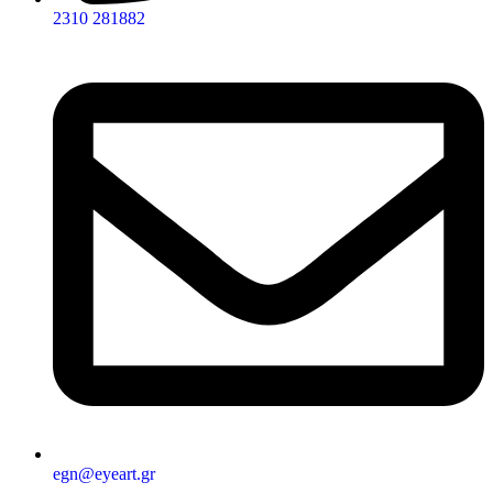
2310 281882
egn@eyeart.gr