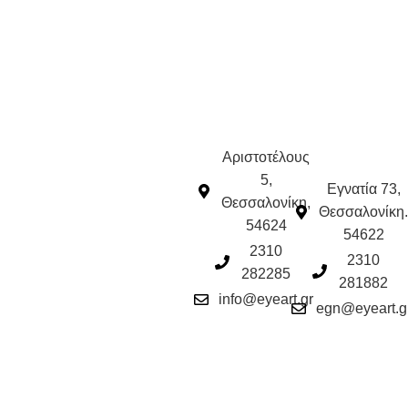
Αριστοτέλους
5,
Εγνατία 73,
Θεσσαλονίκη,
Θεσσαλονίκη.
54624
54622
2310
2310
282285
281882
info@eyeart.gr
egn@eyeart.g