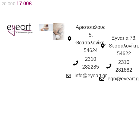
17.00
€
20.00
€
Αριστοτέλους
5,
Εγνατία 73,
Θεσσαλονίκη,
Θεσσαλονίκη.
54624
54622
2310
2310
282285
281882
info@eyeart.gr
egn@eyeart.g