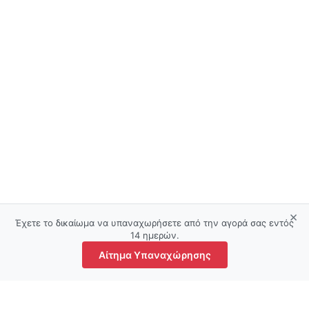
×
Έχετε το δικαίωμα να υπαναχωρήσετε από την αγορά σας εντός
14 ημερών.
Αίτημα Υπαναχώρησης
τάστημα
Αγαπημένα
Ο λογαριασμός μου
Καλάθι