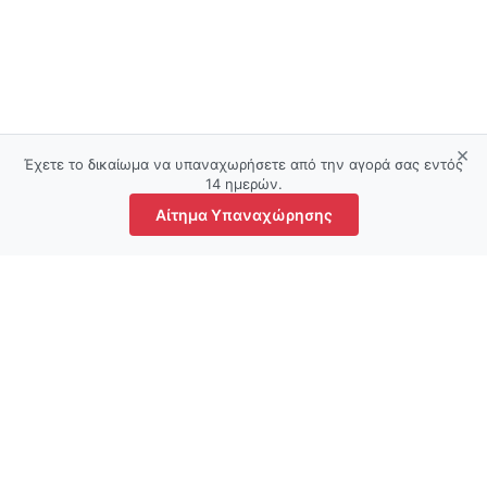
×
Έχετε το δικαίωμα να υπαναχωρήσετε από την αγορά σας εντός
14 ημερών.
Αίτημα Υπαναχώρησης
τάστημα
Φίλτρα
Αγαπημένα
Ο λογαριασμός μου
Καλάθι
Όροι και προϋποθέσεις