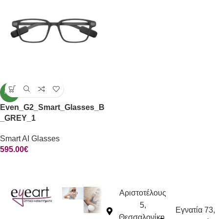
ΝΈΟ
Even_G2_Smart_Glasses_B
_GREY_1
Smart AI Glasses
595.00
€
Αριστοτέλους
5,
Εγνατία 73,
Θεσσαλονίκη,