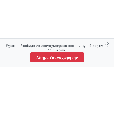
×
Έχετε το δικαίωμα να υπαναχωρήσετε από την αγορά σας εντός
14 ημερών.
Αίτημα Υπαναχώρησης
τάστημα
Φίλτρα
Αγαπημένα
Ο λογαριασμός μου
Καλάθι
Όροι και προϋποθέσεις